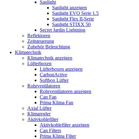
Sanlight
Sanlight anzeigen
Sanlight EVO Serie 1.5
Sanlight Flex II-Serie
Sanlight STIXX 50
Secret Jardin Lightning
Reflektoren
Zeitsteuerung
Zubehör Beleuchtung
Klimatechnik
Klimatechnik anzeigen
Lüfterboxen
Lüfterboxen anzeigen
CarbonActive
Softbox Lüfter
Rohrventilatoren
Rohrventilatoren anzeigen
Can Fan
Prima Klima Fan
Axial Lüfter
Klimaregler
Aktivkohlefilter
Aktivkohlefilter anzeigen
Can Filters
Prima Klima Filter