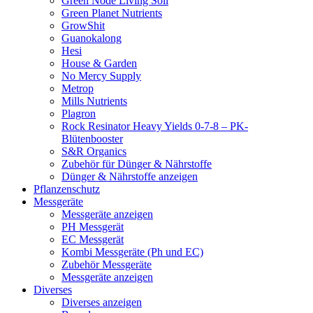
Green Node Living Soil
Green Planet Nutrients
GrowShit
Guanokalong
Hesi
House & Garden
No Mercy Supply
Metrop
Mills Nutrients
Plagron
Rock Resinator Heavy Yields 0-7-8 – PK-
Blütenbooster
S&R Organics
Zubehör für Dünger & Nährstoffe
Dünger & Nährstoffe anzeigen
Pflanzenschutz
Messgeräte
Messgeräte anzeigen
PH Messgerät
EC Messgerät
Kombi Messgeräte (Ph und EC)
Zubehör Messgeräte
Messgeräte anzeigen
Diverses
Diverses anzeigen