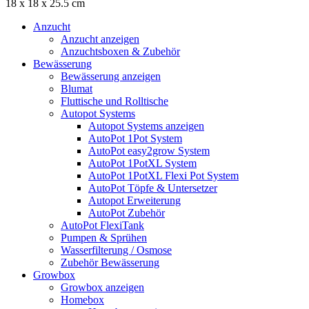
18 x 18 x 25.5 cm
Anzucht
Anzucht anzeigen
Anzuchtsboxen & Zubehör
Bewässerung
Bewässerung anzeigen
Blumat
Fluttische und Rolltische
Autopot Systems
Autopot Systems anzeigen
AutoPot 1Pot System
AutoPot easy2grow System
AutoPot 1PotXL System
AutoPot 1PotXL Flexi Pot System
AutoPot Töpfe & Untersetzer
Autopot Erweiterung
AutoPot Zubehör
AutoPot FlexiTank
Pumpen & Sprühen
Wasserfilterung / Osmose
Zubehör Bewässerung
Growbox
Growbox anzeigen
Homebox