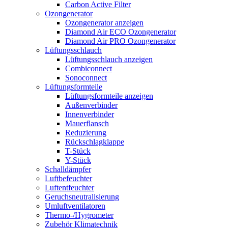
Carbon Active Filter
Ozongenerator
Ozongenerator anzeigen
Diamond Air ECO Ozongenerator
Diamond Air PRO Ozongenerator
Lüftungsschlauch
Lüftungsschlauch anzeigen
Combiconnect
Sonoconnect
Lüftungsformteile
Lüftungsformteile anzeigen
Außenverbinder
Innenverbinder
Mauerflansch
Reduzierung
Rückschlagklappe
T-Stück
Y-Stück
Schalldämpfer
Luftbefeuchter
Luftentfeuchter
Geruchsneutralisierung
Umluftventilatoren
Thermo-/Hygrometer
Zubehör Klimatechnik