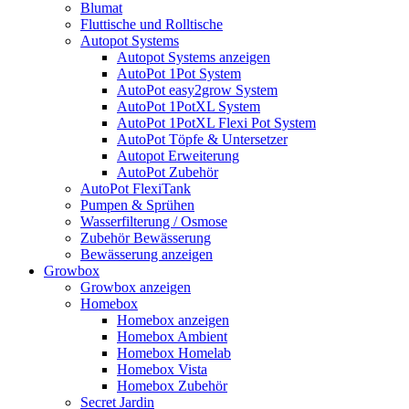
Blumat
Fluttische und Rolltische
Autopot Systems
Autopot Systems anzeigen
AutoPot 1Pot System
AutoPot easy2grow System
AutoPot 1PotXL System
AutoPot 1PotXL Flexi Pot System
AutoPot Töpfe & Untersetzer
Autopot Erweiterung
AutoPot Zubehör
AutoPot FlexiTank
Pumpen & Sprühen
Wasserfilterung / Osmose
Zubehör Bewässerung
Bewässerung anzeigen
Growbox
Growbox anzeigen
Homebox
Homebox anzeigen
Homebox Ambient
Homebox Homelab
Homebox Vista
Homebox Zubehör
Secret Jardin