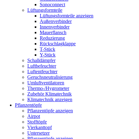
Sonoconnect
Lüftungsformteile
Lüftungsformteile anzeigen
Außenverbinder
Innenverbinder
Mauerflansch
Reduzierung
Rückschlagklappe
T-Stück
Y-Stück
Schalldämpfer
Luftbefeuchter
Luftentfeuchter
Geruchsneutralisierung
Umluftventilatoren
Thermo-/Hygrometer
Zubehör Klimatechnik
Klimatechnik anzeigen
Pflanzentöpfe
Pflanzentöpfe anzeigen
Airpot
Stofftöpfe
Vierkanttopf
Untersetzer
Pflanzentöpfe anzeigen