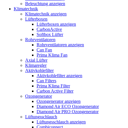
Beleuchtung anzeigen
Klimatechnik
Klimatechnik anzeigen
Lüfterboxen
Lüfterboxen anzeigen
CarbonActive
Softbox Lüfter
Rohrventilatoren
Rohrventilatoren anzeigen
Can Fan
Prima Klima Fan
Axial Lüfter
Klimaregler
Aktivkohlefilter
Aktivkohlefilter anzeigen
Can Filters
Prima Klima Filter
Carbon Active Filter
Ozongenerator
Ozongenerator anzeigen
Diamond Air ECO Ozongenerator
Diamond Air PRO Ozongenerator
Lüftungsschlauch
Lüftungsschlauch anzeigen
Combiconnect