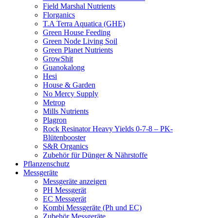
Field Marshal Nutrients
Florganics
T.A Terra Aquatica (GHE)
Green House Feeding
Green Node Living Soil
Green Planet Nutrients
GrowShit
Guanokalong
Hesi
House & Garden
No Mercy Supply
Metrop
Mills Nutrients
Plagron
Rock Resinator Heavy Yields 0-7-8 – PK-
Blütenbooster
S&R Organics
Zubehör für Dünger & Nährstoffe
Pflanzenschutz
Messgeräte
Messgeräte anzeigen
PH Messgerät
EC Messgerät
Kombi Messgeräte (Ph und EC)
Zubehör Messgeräte