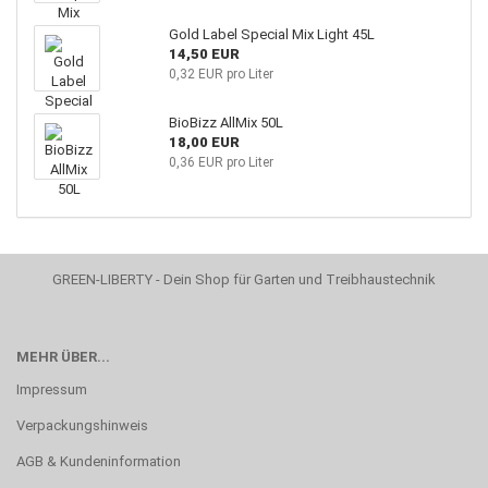
Gold Label Special Mix Light 45L
14,50 EUR
0,32 EUR pro Liter
BioBizz AllMix 50L
18,00 EUR
0,36 EUR pro Liter
GREEN-LIBERTY - Dein Shop für Garten und Treibhaustechnik
MEHR ÜBER...
Impressum
Verpackungshinweis
AGB & Kundeninformation