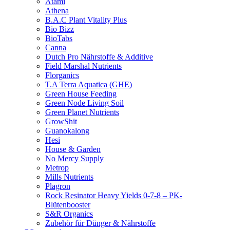
Atami
Athena
B.A.C Plant Vitality Plus
Bio Bizz
BioTabs
Canna
Dutch Pro Nährstoffe & Additive
Field Marshal Nutrients
Florganics
T.A Terra Aquatica (GHE)
Green House Feeding
Green Node Living Soil
Green Planet Nutrients
GrowShit
Guanokalong
Hesi
House & Garden
No Mercy Supply
Metrop
Mills Nutrients
Plagron
Rock Resinator Heavy Yields 0-7-8 – PK-
Blütenbooster
S&R Organics
Zubehör für Dünger & Nährstoffe