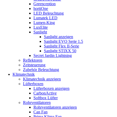
Greenception
hortiOne
LED Beleuchtung
Lumatek LED
Lumen-King
LuxElite
Sanlight
Sanlight anzeigen
Sanlight EVO Serie 1.5
Sanlight Flex II-Serie
Sanlight STIXX 50
Secret Jardin Lightning
Reflektoren
Zeitsteuerung
Zubehör Beleuchtung
Klimatechnik
Klimatechnik anzeigen
Lüfterboxen
Lüfterboxen anzeigen
CarbonActive
Softbox Lüfter
Rohrventilatoren
Rohrventilatoren anzeigen
Can Fan
Prima Klima Fan