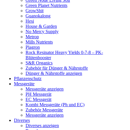
Green Node Living Soil
Green Planet Nutrients
GrowShit
Guanokalong
Hesi
House & Garden
No Mercy Supply
Metrop
Mills Nutrients
Plagron
Rock Resinator Heavy Yields 0-7-8 – PK-
Blütenbooster
S&R Organics
Zubehör für Dünger & Nährstoffe
Dünger & Nährstoffe anzeigen
Pflanzenschutz
Messgeräte
Messgeräte anzeigen
PH Messgerät
EC Messgerät
Kombi Messgeräte (Ph und EC)
Zubehör Messgeräte
Messgeräte anzeigen
Diverses
Diverses anzeigen