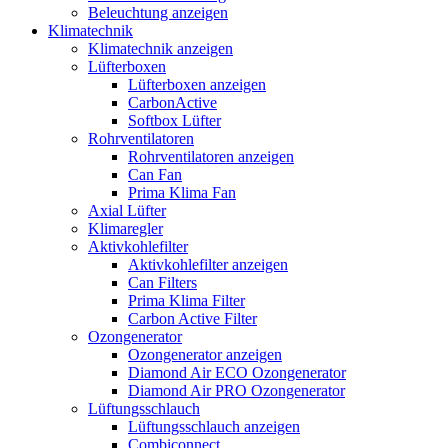
Beleuchtung anzeigen
Klimatechnik
Klimatechnik anzeigen
Lüfterboxen
Lüfterboxen anzeigen
CarbonActive
Softbox Lüfter
Rohrventilatoren
Rohrventilatoren anzeigen
Can Fan
Prima Klima Fan
Axial Lüfter
Klimaregler
Aktivkohlefilter
Aktivkohlefilter anzeigen
Can Filters
Prima Klima Filter
Carbon Active Filter
Ozongenerator
Ozongenerator anzeigen
Diamond Air ECO Ozongenerator
Diamond Air PRO Ozongenerator
Lüftungsschlauch
Lüftungsschlauch anzeigen
Combiconnect