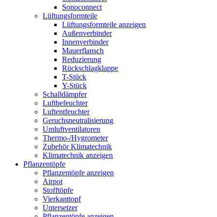
Sonoconnect
Lüftungsformteile
Lüftungsformteile anzeigen
Außenverbinder
Innenverbinder
Mauerflansch
Reduzierung
Rückschlagklappe
T-Stück
Y-Stück
Schalldämpfer
Luftbefeuchter
Luftentfeuchter
Geruchsneutralisierung
Umluftventilatoren
Thermo-/Hygrometer
Zubehör Klimatechnik
Klimatechnik anzeigen
Pflanzentöpfe
Pflanzentöpfe anzeigen
Airpot
Stofftöpfe
Vierkanttopf
Untersetzer
Pflanzentöpfe anzeigen