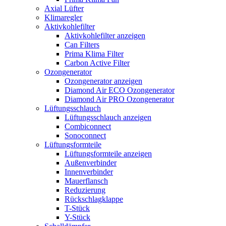
Axial Lüfter
Klimaregler
Aktivkohlefilter
Aktivkohlefilter anzeigen
Can Filters
Prima Klima Filter
Carbon Active Filter
Ozongenerator
Ozongenerator anzeigen
Diamond Air ECO Ozongenerator
Diamond Air PRO Ozongenerator
Lüftungsschlauch
Lüftungsschlauch anzeigen
Combiconnect
Sonoconnect
Lüftungsformteile
Lüftungsformteile anzeigen
Außenverbinder
Innenverbinder
Mauerflansch
Reduzierung
Rückschlagklappe
T-Stück
Y-Stück