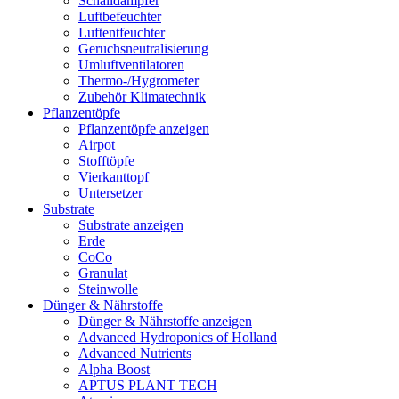
Schalldämpfer
Luftbefeuchter
Luftentfeuchter
Geruchsneutralisierung
Umluftventilatoren
Thermo-/Hygrometer
Zubehör Klimatechnik
Pflanzentöpfe
Pflanzentöpfe anzeigen
Airpot
Stofftöpfe
Vierkanttopf
Untersetzer
Substrate
Substrate anzeigen
Erde
CoCo
Granulat
Steinwolle
Dünger & Nährstoffe
Dünger & Nährstoffe anzeigen
Advanced Hydroponics of Holland
Advanced Nutrients
Alpha Boost
APTUS PLANT TECH