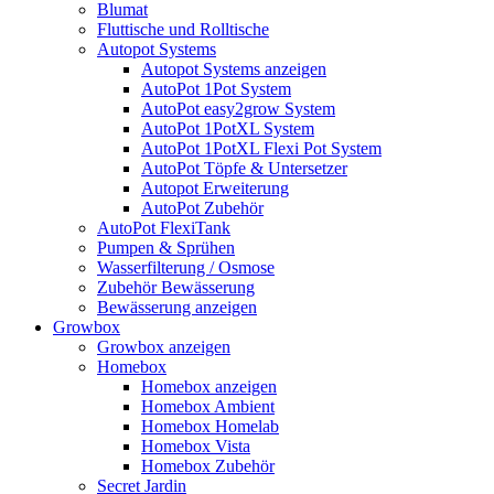
Blumat
Fluttische und Rolltische
Autopot Systems
Autopot Systems anzeigen
AutoPot 1Pot System
AutoPot easy2grow System
AutoPot 1PotXL System
AutoPot 1PotXL Flexi Pot System
AutoPot Töpfe & Untersetzer
Autopot Erweiterung
AutoPot Zubehör
AutoPot FlexiTank
Pumpen & Sprühen
Wasserfilterung / Osmose
Zubehör Bewässerung
Bewässerung anzeigen
Growbox
Growbox anzeigen
Homebox
Homebox anzeigen
Homebox Ambient
Homebox Homelab
Homebox Vista
Homebox Zubehör
Secret Jardin