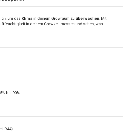
dich, um das
Klima
in deinem Growraum zu
überwachen
. Mit
Luftfeuchtigkeit in deinem Growzelt messen und sehen, was
25% bis 90%
le LR44)