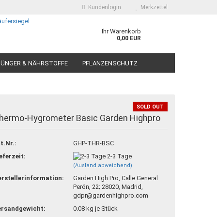
Kundenlogin
Merkzettel
Ihr Warenkorb
0,00 EUR
ÜNGER & NÄHRSTOFFE
PFLANZENSCHUTZ
SOLD OUT
hermo-Hygrometer Basic Garden Highpro
 erstellen
t.Nr.:
GHP-THR-BSC
ort vergessen?
eferzeit:
2-3 Tage
(Ausland abweichend)
rstellerinformation:
Garden High Pro, Calle General
Perón, 22; 28020, Madrid,
gdpr@gardenhighpro.com
ersandgewicht:
0.08
kg je Stück