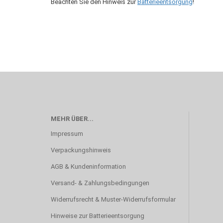
Beachten Sie den Hinweis zur
Batterieentsorgung
!
MEHR ÜBER...
Impressum
Verpackungshinweis
AGB & Kundeninformation
Versand- & Zahlungsbedingungen
Widerrufsrecht & Muster-Widerrufsformular
Hinweise zur Batterieentsorgung