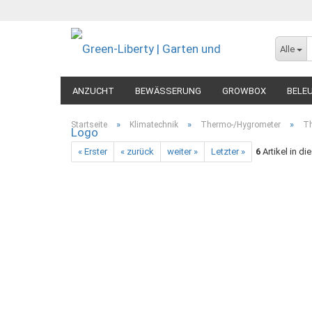
Alle
ANZUCHT
BEWÄSSERUNG
GROWBOX
BELE
MESSGERÄTE
DIVERSES
»
»
»
Startseite
Klimatechnik
Thermo-/Hygrometer
Th
« Erster
« zurück
weiter »
Letzter »
6
Artikel in di