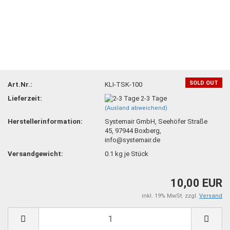
SOLD OUT
Art.Nr.:
KLI-TSK-100
Lieferzeit:
2-3 Tage
(Ausland abweichend)
Herstellerinformation:
Systemair GmbH, Seehöfer Straße
45, 97944 Boxberg,
info@systemair.de
Versandgewicht:
0.1
kg je Stück
10,00 EUR
inkl. 19% MwSt. zzgl.
Versand