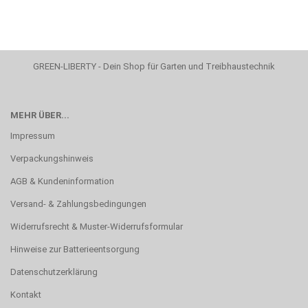
GREEN-LIBERTY - Dein Shop für Garten und Treibhaustechnik
MEHR ÜBER...
Impressum
Verpackungshinweis
AGB & Kundeninformation
Versand- & Zahlungsbedingungen
Widerrufsrecht & Muster-Widerrufsformular
Hinweise zur Batterieentsorgung
Datenschutzerklärung
Kontakt