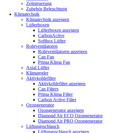
Zeitsteuerung
Zubehör Beleuchtung
Klimatechnik
Klimatechnik anzeigen
Lüfterboxen
Lüfterboxen anzeigen
CarbonActive
Softbox Lüfter
Rohrventilatoren
Rohrventilatoren anzeigen
Can Fan
Prima Klima Fan
Axial Lüfter
Klimaregler
Aktivkohlefilter
Aktivkohlefilter anzeigen
Can Filters
Prima Klima Filter
Carbon Active Filter
Ozongenerator
Ozongenerator anzeigen
Diamond Air ECO Ozongenerator
Diamond Air PRO Ozongenerator
Lüftungsschlauch
Lüftungsschlauch anzeigen