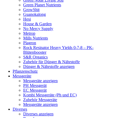
Green Node Living Soil
Green Planet Nutrients
GrowShit
Guanokalong
Hesi
House & Garden
No Mercy Supply
Metrop
Mills Nutrients
Plagron
Rock Resinator Heavy Yields 0-7-8 – PK-
Blütenbooster
S&R Organics
Zubehör für Dünger & Nährstoffe
Dünger & Nährstoffe anzeigen
Pflanzenschutz
Messgeräte
Messgeräte anzeigen
PH Messgerät
EC Messgerät
Kombi Messgeräte (Ph und EC)
Zubehör Messgeräte
Messgeräte anzeigen
Diverses
Diverses anzeigen