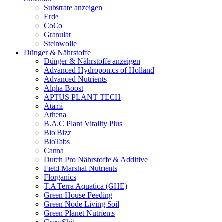
Substrate anzeigen
Erde
CoCo
Granulat
Steinwolle
Dünger & Nährstoffe
Dünger & Nährstoffe anzeigen
Advanced Hydroponics of Holland
Advanced Nutrients
Alpha Boost
APTUS PLANT TECH
Atami
Athena
B.A.C Plant Vitality Plus
Bio Bizz
BioTabs
Canna
Dutch Pro Nährstoffe & Additive
Field Marshal Nutrients
Florganics
T.A Terra Aquatica (GHE)
Green House Feeding
Green Node Living Soil
Green Planet Nutrients
GrowShit