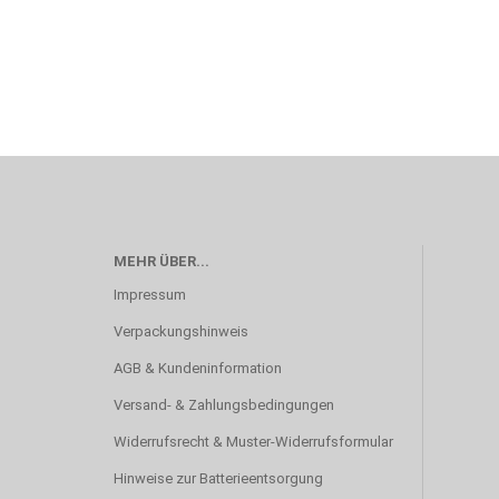
MEHR ÜBER...
Impressum
Verpackungshinweis
AGB & Kundeninformation
Versand- & Zahlungsbedingungen
Widerrufsrecht & Muster-Widerrufsformular
Hinweise zur Batterieentsorgung