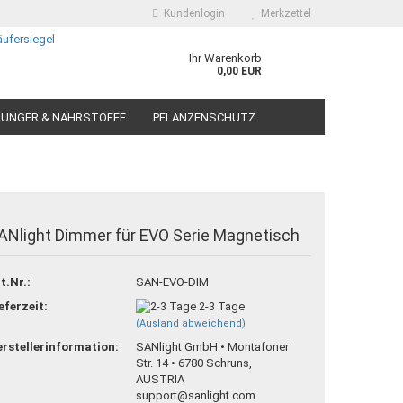
Kundenlogin
Merkzettel
Ihr Warenkorb
0,00 EUR
ÜNGER & NÄHRSTOFFE
PFLANZENSCHUTZ
ANlight Dimmer für EVO Serie Magnetisch
 erstellen
t.Nr.:
SAN-EVO-DIM
ort vergessen?
eferzeit:
2-3 Tage
(Ausland abweichend)
rstellerinformation:
SANlight GmbH • Montafoner
Str. 14 • 6780 Schruns,
AUSTRIA
support@sanlight.com