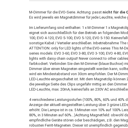
M-Dimmer für die EVO-Serie. Achtung: passt
nicht für die 
Es wird jeweils ein Magnetdimmer für jede Leuchte, welche 
Im Lieferumfang sind enthalten: 1 x M-Dimmer 1 x Magnetc
eignet sich ausschließlich für den Betrieb an folgenden Mod
100, EVO 4-120, EVO 5-100, EVO 5-120, EVO 5-150. Keinesfal
sonstige Kabel / Verteiler anschließen. Inbetriebnahme The 
ATTENTION: only for LED lights of the EVO-series This M-Dim
series models: EVO 3-60, EVO 3-80, EVO 3-100, EVO 4-80, EV
lights with daisy chain output! Never connect to other cabl
farbkodiert. Verbinden Sie den M-Dimmer (blaue Buchse) mi
Dimmer über einen Magneten eingestellt werden kann, sollte
wird ein Mindestabstand von 30cm empfohlen. Der M-Dimmer 
LED-Leuchte eingeschaltet ist. Mit dem Magnetclip können
die jeweilige Seite des Clips ungefähr mittig an den Dimme
LED-Leuchte, max. 20mA, keinesfalls an 230V AC anschließe
4 verschiedene Leistungsstufen (100%, 80%, 60% und 40% de
Anzeige der aktuell eingestellten Leistung über 3 grüne LE
erhöht. Die Lampe ist in ca. 5 Minuten von 10% auf 100% Leis
80%, in 3 Minuten auf 60%...)Achtung Magnetfeld: obwohl da
empfindliche Geräte stören oder beschädigen, z.B. den Magne
robusten Ferrit-Magneten. Dieser ist unempfindlich gegenü