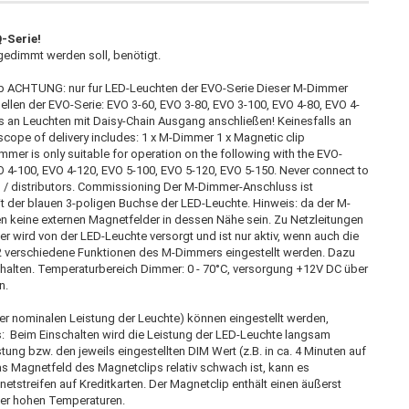
Q-Serie!
gedimmt werden soll, benötigt.
lip ACHTUNG: nur fur LED-Leuchten der EVO-Serie Dieser M-Dimmer
ellen der EVO-Serie: EVO 3-60, EVO 3-80, EVO 3-100, EVO 4-80, EVO 4-
ls an Leuchten mit Daisy-Chain Ausgang anschließen! Keinesfalls an
scope of delivery includes: 1 x M-Dimmer 1 x Magnetic clip
mer is only suitable for operation on the following with the EVO-
O 4-100, EVO 4-120, EVO 5-100, EVO 5-120, EVO 5-150. Never connect to
es / distributors. Commissioning Der M-Dimmer-Anschluss ist
t der blauen 3-poligen Buchse der LED-Leuchte. Hinweis: da der M-
n keine externen Magnetfelder in dessen Nähe sein. Zu Netzleitungen
wird von der LED-Leuchte versorgt und ist nur aktiv, wenn auch die
 2 verschiedene Funktionen des M-Dimmers eingestellt werden. Dazu
r halten. Temperaturbereich Dimmer: 0 - 70°C, versorgung +12V DC über
n.
r nominalen Leistung der Leuchte) können eingestellt werden,
Ds: Beim Einschalten wird die Leistung der LED-Leuchte langsam
tung bzw. den jeweils eingestellten DIM Wert (z.B. in ca. 4 Minuten auf
s Magnetfeld des Magnetclips relativ schwach ist, kann es
tstreifen auf Kreditkarten. Der Magnetclip enthält einen äußerst
ber hohen Temperaturen.