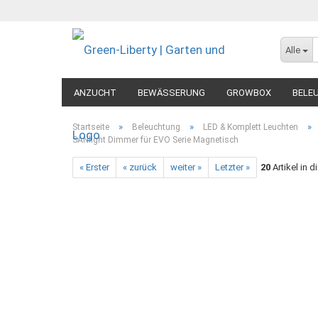
Alle
ANZUCHT
BEWÄSSERUNG
GROWBOX
BELE
MESSGERÄTE
DIVERSES
»
»
»
Startseite
Beleuchtung
LED & Komplett Leuchten
SANlight Dimmer für EVO Serie Magnetisch
« Erster
« zurück
weiter »
Letzter »
20
Artikel in d