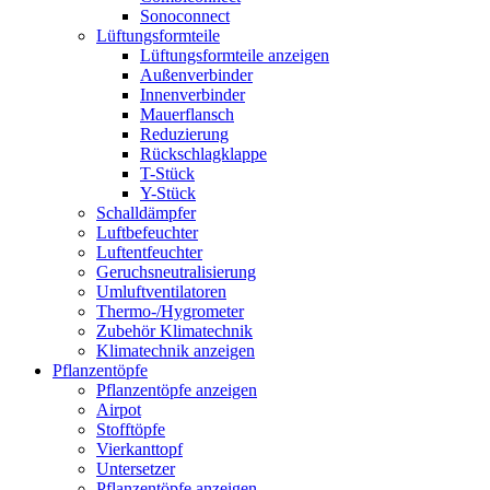
Sonoconnect
Lüftungsformteile
Lüftungsformteile anzeigen
Außenverbinder
Innenverbinder
Mauerflansch
Reduzierung
Rückschlagklappe
T-Stück
Y-Stück
Schalldämpfer
Luftbefeuchter
Luftentfeuchter
Geruchsneutralisierung
Umluftventilatoren
Thermo-/Hygrometer
Zubehör Klimatechnik
Klimatechnik anzeigen
Pflanzentöpfe
Pflanzentöpfe anzeigen
Airpot
Stofftöpfe
Vierkanttopf
Untersetzer
Pflanzentöpfe anzeigen