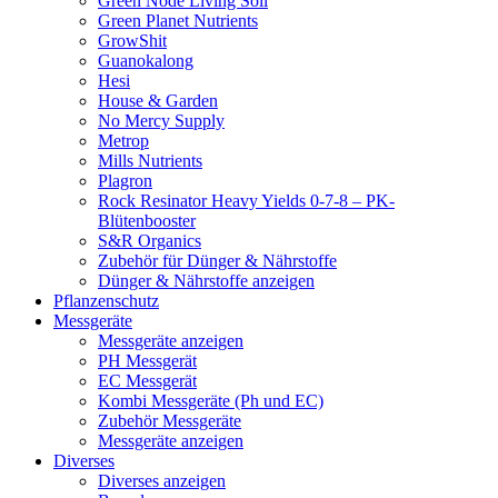
Green Node Living Soil
Green Planet Nutrients
GrowShit
Guanokalong
Hesi
House & Garden
No Mercy Supply
Metrop
Mills Nutrients
Plagron
Rock Resinator Heavy Yields 0-7-8 – PK-
Blütenbooster
S&R Organics
Zubehör für Dünger & Nährstoffe
Dünger & Nährstoffe anzeigen
Pflanzenschutz
Messgeräte
Messgeräte anzeigen
PH Messgerät
EC Messgerät
Kombi Messgeräte (Ph und EC)
Zubehör Messgeräte
Messgeräte anzeigen
Diverses
Diverses anzeigen