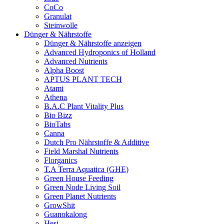
CoCo
Granulat
Steinwolle
Dünger & Nährstoffe
Dünger & Nährstoffe anzeigen
Advanced Hydroponics of Holland
Advanced Nutrients
Alpha Boost
APTUS PLANT TECH
Atami
Athena
B.A.C Plant Vitality Plus
Bio Bizz
BioTabs
Canna
Dutch Pro Nährstoffe & Additive
Field Marshal Nutrients
Florganics
T.A Terra Aquatica (GHE)
Green House Feeding
Green Node Living Soil
Green Planet Nutrients
GrowShit
Guanokalong
Hesi