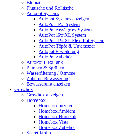
Blumat
Fluttische und Rolltische
Autopot Systems
Autopot Systems anzeigen
AutoPot 1Pot System
AutoPot easy2grow System
AutoPot 1PotXL System
AutoPot 1PotXL Flexi Pot System
AutoPot Töpfe & Untersetzer
Autopot Erweiterung
AutoPot Zubehör
AutoPot FlexiTank
Pumpen & Sprühen
Wasserfilterung / Osmose
Zubehör Bewässerung
Bewässerung anzeigen
Growbox
Growbox anzeigen
Homebox
Homebox anzeigen
Homebox Ambient
Homebox Homelab
Homebox Vista
Homebox Zubehör
Secret Jardin