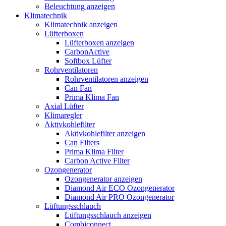
Beleuchtung anzeigen
Klimatechnik
Klimatechnik anzeigen
Lüfterboxen
Lüfterboxen anzeigen
CarbonActive
Softbox Lüfter
Rohrventilatoren
Rohrventilatoren anzeigen
Can Fan
Prima Klima Fan
Axial Lüfter
Klimaregler
Aktivkohlefilter
Aktivkohlefilter anzeigen
Can Filters
Prima Klima Filter
Carbon Active Filter
Ozongenerator
Ozongenerator anzeigen
Diamond Air ECO Ozongenerator
Diamond Air PRO Ozongenerator
Lüftungsschlauch
Lüftungsschlauch anzeigen
Combiconnect