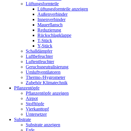
Lüftungsformteile
Lüftungsformteile anzeigen
Außenverbinder
Innenverbinder
Mauerflansch
Reduzierung
Rückschlagklappe
T-Stück
Y-Stück
Schalldämpfer
Luftbefeuchter
Luftentfeuchter
Geruchsneutralisierung
Umluftventilatoren
Thermo-/Hygrometer
Zubehör Klimatechnik
Pflanzentöpfe
Pflanzentöpfe anzeigen
Airpot
Stofftöpfe
Vierkanttopf
Untersetzer
Substrate
Substrate anzeigen
Erde