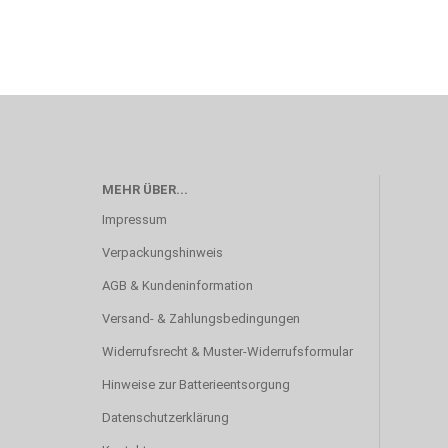
MEHR ÜBER...
Impressum
Verpackungshinweis
AGB & Kundeninformation
Versand- & Zahlungsbedingungen
Widerrufsrecht & Muster-Widerrufsformular
Hinweise zur Batterieentsorgung
Datenschutzerklärung