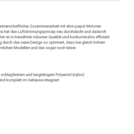
partnerschaftlicher Zusammenarbeit mit ebm-papst Motoren
lima hat das Luftströmungsprinzip neu durchdacht und dadurch
er ist in bewährter robuster Qualität und konkurrenzlos effizient.
ng durch das neue Design so optimiert, dass bei gleich hohem
mlichen Modellen und das sogar noch leiser.
 schlagfestem und langlebigem Polyamid (nylon)
ind komplett im Gehäuse integriert