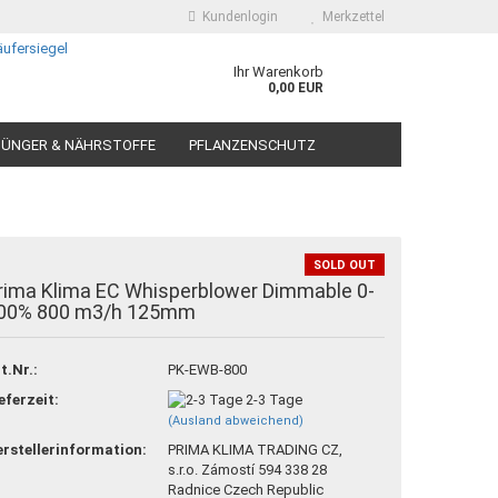
Kundenlogin
Merkzettel
Ihr Warenkorb
0,00 EUR
ÜNGER & NÄHRSTOFFE
PFLANZENSCHUTZ
SOLD OUT
rima Klima EC Whisperblower Dimmable 0-
00% 800 m3/h 125mm
 erstellen
ort vergessen?
t.Nr.:
PK-EWB-800
eferzeit:
2-3 Tage
(Ausland abweichend)
rstellerinformation:
PRIMA KLIMA TRADING CZ,
s.r.o. Zámostí 594 338 28
Radnice Czech Republic