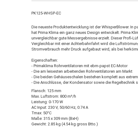
PK125-WHSP-EC
Die neueste Produktentwicklung ist der WhisperBlower. In 
hat Prima Klima ein ganz neues Design entwickelt. Prima K
unvergleichbar gute Messergebnisse erzielt. Dieser Profi-Lüft
Vergleichbar mit einer Achterbahnfahrt wird die Luftströmu
Stromverbrauch mehr Druck aufgebaut wird, als bei herköm
Eigenschaften:
- Primaklima Rohrventilatoren mit ebm-papst EC-Motor
- Die am leisesten arbeitenden Rohrventilatoren am Markt
- Die beiden Gehäuseschalen bestehen komplett aus extrem
- Die Anschlüsse, der Kondensator sowie die Regeltechnik s
Flansch: 125 mm
Max. Luftstrom: 800 m³/h
Leistung: 0-170 W
AC Input: 230 V, 50/60 Hz, 0.74 A
Tmax: 50°C
Maße: 315 x 309 mm (BxH)
Gewicht: 2.85 kg (4.54 kg gross Btto.)