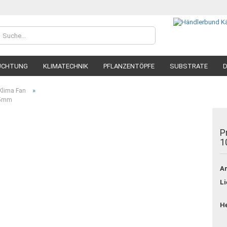
UCHTUNG
KLIMATECHNIK
PFLANZENTÖPFE
SUBSTRATE
D
»
Klima Fan
25mm
P
1
Konto
Passw
Ar
Li
He