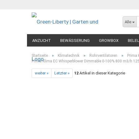
Alle
ANZUCHT
BEWÄSSERUNG
GROWBOX
BELE
MESSGERÄTE
DIVERSES
»
»
»
Startseite
Klimatechnik
Rohrventilatoren
Prima 
Prima Klima EC Whisperblower Dimmable 0-100% 800 m3/h 1
weiter »
Letzter »
12
Artikel in dieser Kategorie