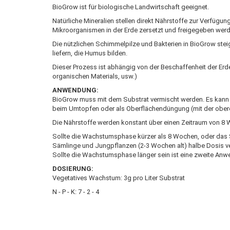
BioGrow ist für biologische Landwirtschaft geeignet.
Natürliche Mineralien stellen direkt Nährstoffe zur Verfüg
Mikroorganismen in der Erde zersetzt und freigegeben werd
Die nützlichen Schimmelpilze und Bakterien in BioGrow steige
liefern, die Humus bilden.
Dieser Prozess ist abhängig von der Beschaffenheit der Erde (
organischen Materials, usw.)
ANWENDUNG:
BioGrow muss mit dem Substrat vermischt werden. Es kann 
beim Umtopfen oder als Oberflächendüngung (mit der ober
Die Nährstoffe werden konstant über einen Zeitraum von 
Sollte die Wachstumsphase kürzer als 8 Wochen, oder das 
Sämlinge und Jungpflanzen (2-3 Wochen alt) halbe Dosis 
Sollte die Wachstumsphase länger sein ist eine zweite Anw
DOSIERUNG:
Vegetatives Wachstum: 3g pro Liter Substrat
N - P - K: 7 - 2 - 4