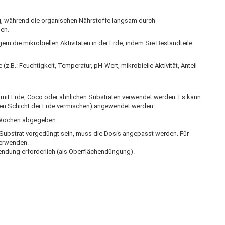
ung, während die organischen Nährstoffe langsam durch
en.
rn die mikrobiellen Aktivitäten in der Erde, indem Sie Bestandteile
z.B.: Feuchtigkeit, Temperatur, pH-Wert, mikrobielle Aktivität, Anteil
mit Erde, Coco oder ähnlichen Substraten verwendet werden. Es kann
en Schicht der Erde vermischen) angewendet werden.
8 Wochen abgegeben.
Substrat vorgedüngt sein, muss die Dosis angepasst werden. Für
verwenden.
endung erforderlich (als Oberflächendüngung).