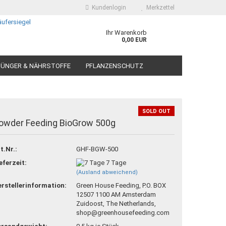
Kundenlogin
Merkzettel
Ihr Warenkorb
0,00 EUR
ÜNGER & NÄHRSTOFFE
PFLANZENSCHUTZ
SOLD OUT
owder Feeding BioGrow 500g
 erstellen
t.Nr.:
GHF-BGW-500
ort vergessen?
eferzeit:
7 Tage
(Ausland abweichend)
rstellerinformation:
Green House Feeding, P.O. BOX
12507 1100 AM Amsterdam
Zuidoost, The Netherlands,
shop@greenhousefeeding.com