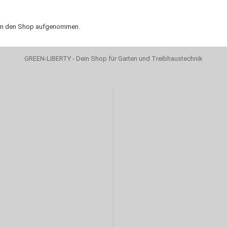
7 in den Shop aufgenommen.
GREEN-LIBERTY - Dein Shop für Garten und Treibhaustechnik