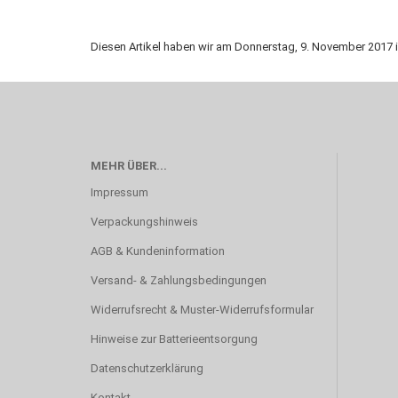
Diesen Artikel haben wir am Donnerstag, 9. November 201
MEHR ÜBER...
Impressum
Verpackungshinweis
AGB & Kundeninformation
Versand- & Zahlungsbedingungen
Widerrufsrecht & Muster-Widerrufsformular
Hinweise zur Batterieentsorgung
Datenschutzerklärung
Kontakt