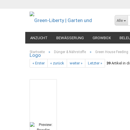
Alle
ANZUCHT
BEWÄSSERUNG
GROWBOX
BELE
MESSGERÄTE
DIVERSES
»
»
Startseite
Dünger & Nährstoffe
Green House Feeding
« Erster
« zurück
weiter »
Letzter »
39
Artikel in d