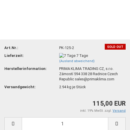
SOLD OUT
Art.Nr.:
PK-125-2
Lieferzeit:
7 Tage
(Ausland abweichend)
Herstellerinformation:
PRIMA KLIMA TRADING CZ, s.r.o.
Zámostí 594 338 28 Radnice Czech
Republic sales@primaklima.com
Versandgewicht:
2.94
kg je Stück
115,00 EUR
inkl. 19% MwSt. zzgl.
Versand