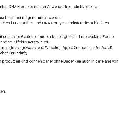
nten ONA Produkte mit der Anwenderfreundlichkeit einer
asche immer mitgenommen werden.
chen kurz sprühen und ONA Spray neutralisiert die schlechten
 schlechte Gerüche sondern beseitigt sie auf molekularer Ebene.
ndern effektiv neutralisiert.
inen (frisch gewaschene Wäsche), Apple Crumble (süßer Apfel),
her Zitrusduft).
h produziert und können daher ohne Bedenken auch in der Nähe von
men.