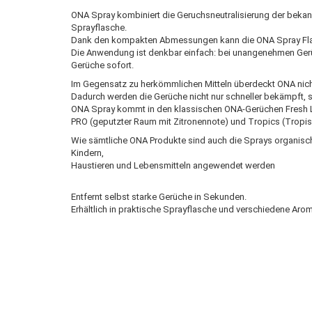
ONA Spray kombiniert die Geruchsneutralisierung der bekan
Sprayflasche.
Dank den kompakten Abmessungen kann die ONA Spray Fl
Die Anwendung ist denkbar einfach: bei unangenehmen Gerü
Gerüche sofort.
Im Gegensatz zu herkömmlichen Mitteln überdeckt ONA nicht
Dadurch werden die Gerüche nicht nur schneller bekämpft, so
ONA Spray kommt in den klassischen ONA-Gerüchen Fresh L
PRO (geputzter Raum mit Zitronennote) und Tropics (Tropisc
Wie sämtliche ONA Produkte sind auch die Sprays organisc
Kindern,
Haustieren und Lebensmitteln angewendet werden
Entfernt selbst starke Gerüche in Sekunden.
Erhältlich in praktische Sprayflasche und verschiedene Aro