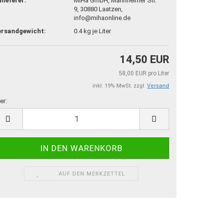
lieferer:
MiHa GmbH, Mannheimer Str.
9, 30880 Laatzen,
info@mihaonline.de
ersandgewicht:
0.4
kg je Liter
14,50 EUR
58,00 EUR pro Liter
inkl. 19% MwSt. zzgl.
Versand
er:
er
AUF DEN MERKZETTEL