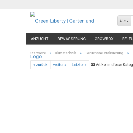
Alle
ANZUCHT
BEWÄSSERUNG
GROWBOX
BELE
MESSGERÄTE
DIVERSES
»
»
»
Startseite
Klimatechnik
Geruchsneutralisierung
« zurück
weiter »
Letzter »
33
Artikel in dieser Kateg