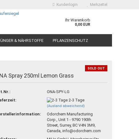
Kundenlogin
Merkzettel
Ihr Warenkorb
0,00 EUR
ÜNGER & NÄHRSTOFFE
PFLANZENSCHUTZ
SOLD OUT
NA Spray 250ml Lemon Grass
 erstellen
t.Nr.:
ONA-SPY-LG
ort vergessen?
eferzeit:
2-3 Tage
(Ausland abweichend)
rstellerinformation:
Odorchem Manufacturing
Corp., Unit 1 - 9790 190th
Street, Surrey, BC V4N 3M9,
Canada, info@odorchem.com