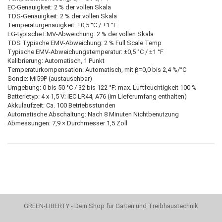
EC-Genauigkeit: 2 % der vollen Skala
TDS-Genauigkeit: 2 % der vollen Skala
Temperaturgenauigkeit: ±0,5 °C / ±1 °F
EG-typische EMV-Abweichung: 2 % der vollen Skala
TDS Typische EMV-Abweichung: 2 % Full Scale Temp
Typische EMV-Abweichungstemperatur: ±0,5 °C / ±1 °F
Kalibrierung: Automatisch, 1 Punkt
Temperaturkompensation: Automatisch, mit β=0,0 bis 2,4 %/°C
Sonde: Mi59P (austauschbar)
Umgebung: 0 bis 50 °C / 32 bis 122 °F;
max. Luftfeuchtigkeit 100 %
Batterietyp: 4 x 1,5 V;
IEC LR44, A76 (im Lieferumfang enthalten)
Akkulaufzeit: Ca.
100 Betriebsstunden
Automatische Abschaltung: Nach 8 Minuten Nichtbenutzung
Abmessungen: 7,9 × Durchmesser 1,5 Zoll
GREEN-LIBERTY - Dein Shop für Garten und Treibhaustechnik