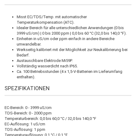
Misst EC/TDS/Temp.
mit automatischer
Temperaturkompensation (ATC).
Idealer Bereich für alle unterschiedlichen Anwendungen (0 bis
3999 uS/cm) |
0 bis 2000 ppm |
0,0 bis 60 °C (32,0 bis 140,0 °F).
Einheiten in uS/cm oder ppm einfach in andere Bereiche
umwandelbar.
Werkseitig kalibriert mit der Möglichkeit zur Neukalibrierung bei
Bedarf.
Austauschbare Elektrode Mi59P.
Vollständig wasserdicht nach IP65.
Ca. 100 Betriebsstunden (4 x 1,5-V-Batterien im Lieferumfang
enthalten).
SPEZIFIKATIONEN
EC-Bereich: 0 - 3999 uS/cm
TDS-Bereich: 0 - 2000 ppm
Temperaturbereich: 0,0 bis 60,0 °C / 32,0 bis 140,0 °F
EC-Auflösung: 1 uS/cm
TDS-Auflösung: 1 ppm
Temperaturauflösung: 0,1 °C / 0,1 °F