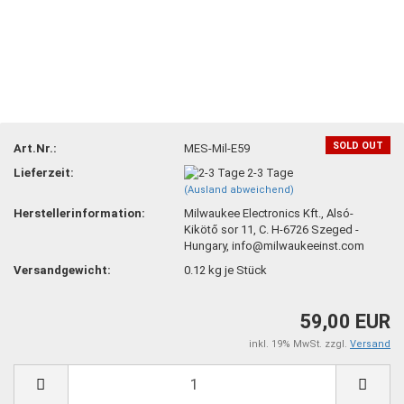
SOLD OUT
Art.Nr.:
MES-Mil-E59
Lieferzeit:
2-3 Tage
(Ausland abweichend)
Herstellerinformation:
Milwaukee Electronics Kft., Alsó-
Kikötő sor 11, C. H-6726 Szeged -
Hungary, info@milwaukeeinst.com
Versandgewicht:
0.12
kg je Stück
59,00 EUR
inkl. 19% MwSt. zzgl.
Versand