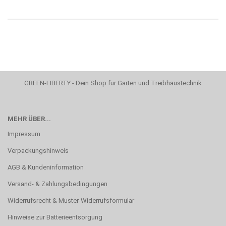
GREEN-LIBERTY - Dein Shop für Garten und Treibhaustechnik
MEHR ÜBER...
Impressum
Verpackungshinweis
AGB & Kundeninformation
Versand- & Zahlungsbedingungen
Widerrufsrecht & Muster-Widerrufsformular
Hinweise zur Batterieentsorgung