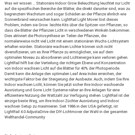
Was wir wissen ... Stationäre Indoor Grow Beleuchtung leuchtet nur Licht
auf die spezifischen Bereiche der Blätter, die direkt darunter sind, was zu
begrenztem Wachstum und sogar Schäden an der Pflanze ähnlich wie
Sonnenbrand verursachen kann.
LightRail Light Mover löst dieses
Problem, indem sie Grow leichte Kits über die Spitzen von Pflanzen, so
dass die Blätter der Pflanzen Licht in verschiedenen Winkeln bekommen.
Dies aktiviert die Photosynthese an Teilen der Pflanzen, die
normalerweise nicht viel Licht mit einem stationären Wuchs-Lichtsystem
erhalten würden.
Stationäre wachsen Lichter können sich nicht
diversifizieren, um es Ihrer Pflanze zu ermöglichen, sie auf dem
optimalen Niveau zu absorbieren und Lichtenergie kann verloren gehen.
LightRail hilft bei der Verteilung der richtigen Ebene und Konzentration
von Indoor wachsen Licht auf die Blätter für 40% der Photoperiode.
Damit kann die Anlage den optimalen Leaf Area Index erreichen, der
wichtigste Faktor bei der Steigerung der Ausbeute.
Auch, indem Sie Ihre
Indoor wachsen Licht, können Sie jetzt sicher Ihre Indoor wachsende
Ausrüstung und Gorw Licht Systeme näher an Ihre Anlagen für eine
effizientere Nutzung der Wattzahl zur Verfügung stehen.
LightRail ist der
einzige beste Weg, um Ihre Indoor-Züchter Ausrüstung und Indoor
wachsen Setup zu maximieren.
Seit 1986 in den USA gefertigt, ist
LightRail 4.0 AdjustaDrive der DIY-Lichtmover der Wahl in der gesamten
Welthandel-Community