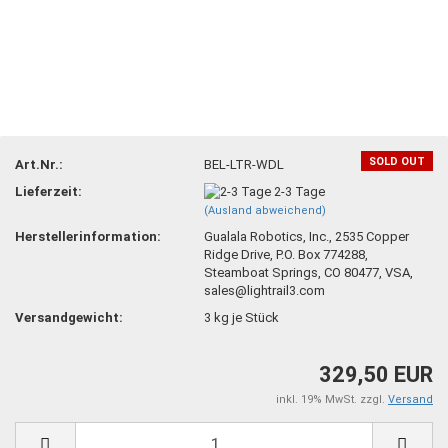
SOLD OUT
Art.Nr.:
BEL-LTR-WDL
Lieferzeit:
2-3 Tage
(Ausland abweichend)
Herstellerinformation:
Gualala Robotics, Inc., 2535 Copper
Ridge Drive, P.O. Box 774288,
Steamboat Springs, CO 80477, VSA,
sales@lightrail3.com
Versandgewicht:
3
kg je Stück
329,50 EUR
inkl. 19% MwSt. zzgl.
Versand