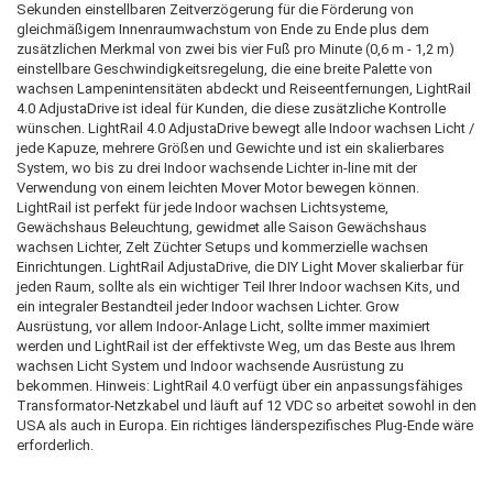
Sekunden einstellbaren Zeitverzögerung für die Förderung von
gleichmäßigem Innenraumwachstum von Ende zu Ende plus dem
zusätzlichen Merkmal von zwei bis vier Fuß pro Minute (0,6 m - 1,2 m)
einstellbare Geschwindigkeitsregelung, die eine breite Palette von
wachsen Lampenintensitäten abdeckt
und Reiseentfernungen, LightRail
4.0 AdjustaDrive ist ideal für Kunden, die diese zusätzliche Kontrolle
wünschen.
LightRail 4.0 AdjustaDrive bewegt alle Indoor wachsen Licht /
jede Kapuze, mehrere Größen und Gewichte und ist ein skalierbares
System, wo bis zu drei Indoor wachsende Lichter in-line mit der
Verwendung von einem leichten Mover Motor bewegen können.
LightRail ist perfekt für jede Indoor wachsen Lichtsysteme,
Gewächshaus Beleuchtung, gewidmet alle Saison Gewächshaus
wachsen Lichter, Zelt Züchter Setups und kommerzielle wachsen
Einrichtungen.
LightRail AdjustaDrive, die DIY Light Mover skalierbar für
jeden Raum, sollte als ein wichtiger Teil Ihrer Indoor wachsen Kits, und
ein integraler Bestandteil jeder Indoor wachsen Lichter.
Grow
Ausrüstung, vor allem Indoor-Anlage Licht, sollte immer maximiert
werden und LightRail ist der effektivste Weg, um das Beste aus Ihrem
wachsen Licht System und Indoor wachsende Ausrüstung zu
bekommen.
Hinweis: LightRail 4.0 verfügt über ein anpassungsfähiges
Transformator-Netzkabel und läuft auf 12 VDC so arbeitet sowohl in den
USA als auch in Europa.
Ein richtiges länderspezifisches Plug-Ende wäre
erforderlich.