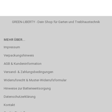
GREEN-LIBERTY - Dein Shop für Garten und Treibhaustechnik
MEHR ÜBER...
Impressum
Verpackungshinweis
AGB & Kundeninformation
Versand- & Zahlungsbedingungen
Widerrufsrecht & Muster-Widerrufsformular
Hinweise zur Batterieentsorgung
Datenschutzerklärung
Kontakt