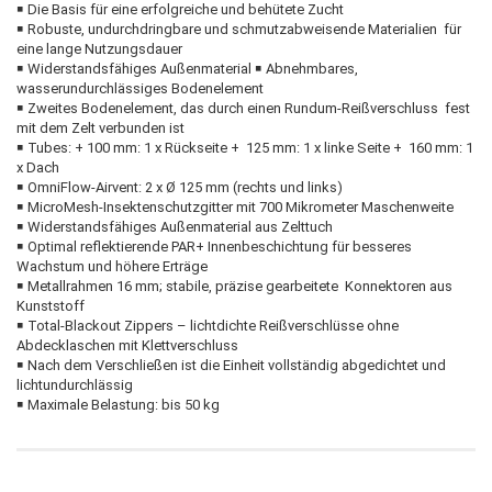
￭ Die Basis für eine erfolgreiche und behütete Zucht
￭ Robuste, undurchdringbare und schmutzabweisende Materialien für
eine lange Nutzungsdauer
￭ Widerstandsfähiges Außenmaterial ￭ Abnehmbares,
wasserundurchlässiges Bodenelement
￭ Zweites Bodenelement, das durch einen Rundum-Reißverschluss fest
mit dem Zelt verbunden ist
￭ Tubes: + 100 mm: 1 x Rückseite + 125 mm: 1 x linke Seite + 160 mm: 1
x Dach
￭ OmniFlow-Airvent: 2 x Ø 125 mm (rechts und links)
￭ MicroMesh-Insektenschutzgitter mit 700 Mikrometer Maschenweite
￭ Widerstandsfähiges Außenmaterial aus Zelttuch
￭ Optimal reflektierende PAR+ Innenbeschichtung für besseres
Wachstum und höhere Erträge
￭ Metallrahmen 16 mm; stabile, präzise gearbeitete Konnektoren aus
Kunststoff
￭ Total-Blackout Zippers – lichtdichte Reißverschlüsse ohne
Abdecklaschen mit Klettverschluss
￭ Nach dem Verschließen ist die Einheit vollständig abgedichtet und
lichtundurchlässig
￭ Maximale Belastung: bis 50 kg