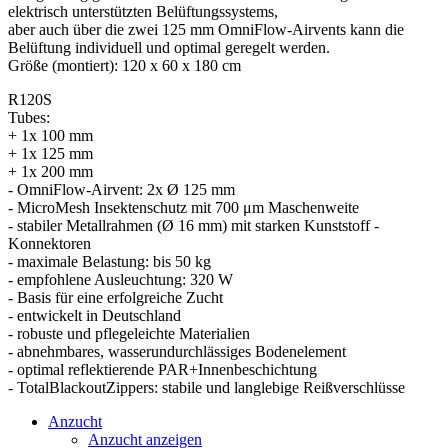
elektrisch unterstützten Belüftungssystems,
aber auch über die zwei 125 mm OmniFlow-Airvents kann die
Belüftung individuell und optimal geregelt werden.
Größe (montiert): 120 x 60 x 180 cm
R120S
Tubes:
+ 1x 100 mm
+ 1x 125 mm
+ 1x 200 mm
- OmniFlow-Airvent: 2x Ø 125 mm
- MicroMesh Insektenschutz mit 700 μm Maschenweite
- stabiler Metallrahmen (Ø 16 mm) mit starken Kunststoff -
Konnektoren
- maximale Belastung: bis 50 kg
- empfohlene Ausleuchtung: 320 W
- Basis für eine erfolgreiche Zucht
- entwickelt in Deutschland
- robuste und pflegeleichte Materialien
- abnehmbares, wasserundurchlässiges Bodenelement
- optimal reflektierende PAR+Innenbeschichtung
- TotalBlackoutZippers: stabile und langlebige Reißverschlüsse
Anzucht
Anzucht anzeigen