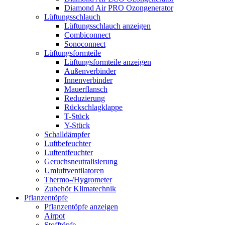
Diamond Air PRO Ozongenerator
Lüftungsschlauch
Lüftungsschlauch anzeigen
Combiconnect
Sonoconnect
Lüftungsformteile
Lüftungsformteile anzeigen
Außenverbinder
Innenverbinder
Mauerflansch
Reduzierung
Rückschlagklappe
T-Stück
Y-Stück
Schalldämpfer
Luftbefeuchter
Luftentfeuchter
Geruchsneutralisierung
Umluftventilatoren
Thermo-/Hygrometer
Zubehör Klimatechnik
Pflanzentöpfe
Pflanzentöpfe anzeigen
Airpot
Stofftöpfe