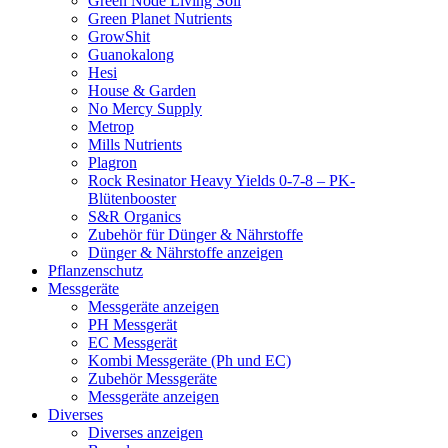
Green Node Living Soil
Green Planet Nutrients
GrowShit
Guanokalong
Hesi
House & Garden
No Mercy Supply
Metrop
Mills Nutrients
Plagron
Rock Resinator Heavy Yields 0-7-8 – PK-
Blütenbooster
S&R Organics
Zubehör für Dünger & Nährstoffe
Dünger & Nährstoffe anzeigen
Pflanzenschutz
Messgeräte
Messgeräte anzeigen
PH Messgerät
EC Messgerät
Kombi Messgeräte (Ph und EC)
Zubehör Messgeräte
Messgeräte anzeigen
Diverses
Diverses anzeigen