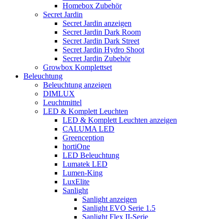
Homebox Zubehör
Secret Jardin
Secret Jardin anzeigen
Secret Jardin Dark Room
Secret Jardin Dark Street
Secret Jardin Hydro Shoot
Secret Jardin Zubehör
Growbox Komplettset
Beleuchtung
Beleuchtung anzeigen
DIMLUX
Leuchtmittel
LED & Komplett Leuchten
LED & Komplett Leuchten anzeigen
CALUMA LED
Greenception
hortiOne
LED Beleuchtung
Lumatek LED
Lumen-King
LuxElite
Sanlight
Sanlight anzeigen
Sanlight EVO Serie 1.5
Sanlight Flex II-Serie