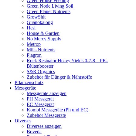
Green House Feeding
Green Node Living Soil
Green Planet Nutrients
GrowShit
Guanokalong
Hesi
House & Garden
No Mercy Supply
Metrop
Mills Nutrients
Plagron
Rock Resinator Heavy Yields 0-7-8 – PK-
Blütenbooster
S&R Organics
Zubehör für Dünger & Nährstoffe
Pflanzenschutz
Messgeräte
Messgeräte anzeigen
PH Messgerät
EC Messgerät
Kombi Messgeräte (Ph und EC)
Zubehör Messgeräte
Diverses
Diverses anzeigen
Boveda