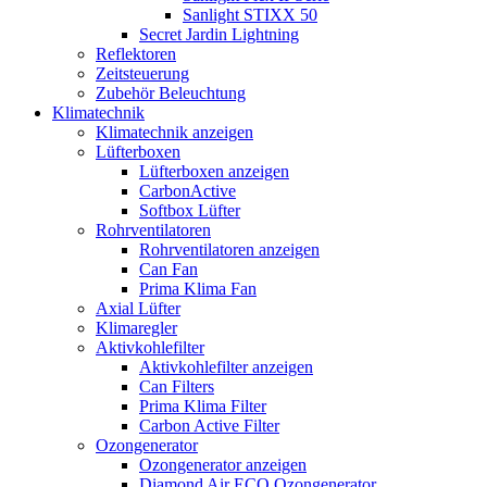
Sanlight STIXX 50
Secret Jardin Lightning
Reflektoren
Zeitsteuerung
Zubehör Beleuchtung
Klimatechnik
Klimatechnik anzeigen
Lüfterboxen
Lüfterboxen anzeigen
CarbonActive
Softbox Lüfter
Rohrventilatoren
Rohrventilatoren anzeigen
Can Fan
Prima Klima Fan
Axial Lüfter
Klimaregler
Aktivkohlefilter
Aktivkohlefilter anzeigen
Can Filters
Prima Klima Filter
Carbon Active Filter
Ozongenerator
Ozongenerator anzeigen
Diamond Air ECO Ozongenerator