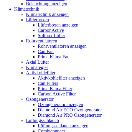
Beleuchtung anzeigen
Klimatechnik
Klimatechnik anzeigen
Lüfterboxen
Lüfterboxen anzeigen
CarbonActive
Softbox Lüfter
Rohrventilatoren
Rohrventilatoren anzeigen
Can Fan
Prima Klima Fan
Axial Lüfter
Klimaregler
Aktivkohlefilter
Aktivkohlefilter anzeigen
Can Filters
Prima Klima Filter
Carbon Active Filter
Ozongenerator
Ozongenerator anzeigen
Diamond Air ECO Ozongenerator
Diamond Air PRO Ozongenerator
Lüftungsschlauch
Lüftungsschlauch anzeigen
Combiconnect