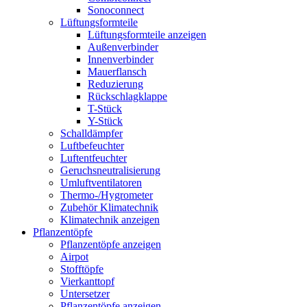
Sonoconnect
Lüftungsformteile
Lüftungsformteile anzeigen
Außenverbinder
Innenverbinder
Mauerflansch
Reduzierung
Rückschlagklappe
T-Stück
Y-Stück
Schalldämpfer
Luftbefeuchter
Luftentfeuchter
Geruchsneutralisierung
Umluftventilatoren
Thermo-/Hygrometer
Zubehör Klimatechnik
Klimatechnik anzeigen
Pflanzentöpfe
Pflanzentöpfe anzeigen
Airpot
Stofftöpfe
Vierkanttopf
Untersetzer
Pflanzentöpfe anzeigen