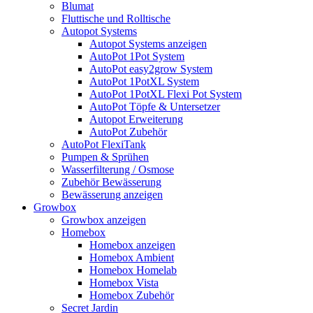
Blumat
Fluttische und Rolltische
Autopot Systems
Autopot Systems anzeigen
AutoPot 1Pot System
AutoPot easy2grow System
AutoPot 1PotXL System
AutoPot 1PotXL Flexi Pot System
AutoPot Töpfe & Untersetzer
Autopot Erweiterung
AutoPot Zubehör
AutoPot FlexiTank
Pumpen & Sprühen
Wasserfilterung / Osmose
Zubehör Bewässerung
Bewässerung anzeigen
Growbox
Growbox anzeigen
Homebox
Homebox anzeigen
Homebox Ambient
Homebox Homelab
Homebox Vista
Homebox Zubehör
Secret Jardin