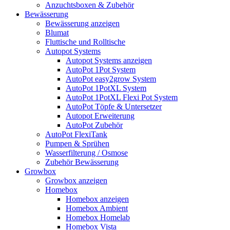
Anzuchtsboxen & Zubehör
Bewässerung
Bewässerung anzeigen
Blumat
Fluttische und Rolltische
Autopot Systems
Autopot Systems anzeigen
AutoPot 1Pot System
AutoPot easy2grow System
AutoPot 1PotXL System
AutoPot 1PotXL Flexi Pot System
AutoPot Töpfe & Untersetzer
Autopot Erweiterung
AutoPot Zubehör
AutoPot FlexiTank
Pumpen & Sprühen
Wasserfilterung / Osmose
Zubehör Bewässerung
Growbox
Growbox anzeigen
Homebox
Homebox anzeigen
Homebox Ambient
Homebox Homelab
Homebox Vista