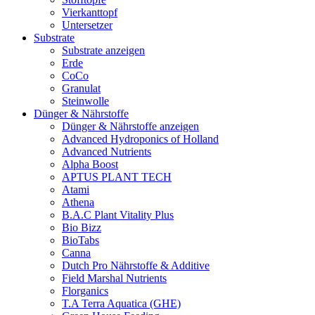
Vierkanttopf
Untersetzer
Substrate
Substrate anzeigen
Erde
CoCo
Granulat
Steinwolle
Dünger & Nährstoffe
Dünger & Nährstoffe anzeigen
Advanced Hydroponics of Holland
Advanced Nutrients
Alpha Boost
APTUS PLANT TECH
Atami
Athena
B.A.C Plant Vitality Plus
Bio Bizz
BioTabs
Canna
Dutch Pro Nährstoffe & Additive
Field Marshal Nutrients
Florganics
T.A Terra Aquatica (GHE)