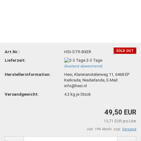
SOLD OUT
Art.Nr.:
HSI-STR-BXER
Lieferzeit:
2-3 Tage
(Ausland abweichend)
Herstellerinformation:
Hesi, Klarenanstelerweg 11, 6468 EP
Kerkrade, Niederlande, E-Mail:
info@hesi.nl
Versandgewicht:
4.2
kg je Stück
49,50 EUR
13,71 EUR pro Liter
inkl. 19% MwSt. zzgl.
Versand