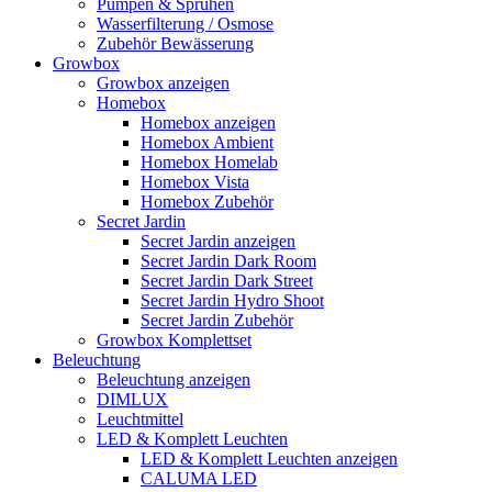
Pumpen & Sprühen
Wasserfilterung / Osmose
Zubehör Bewässerung
Growbox
Growbox anzeigen
Homebox
Homebox anzeigen
Homebox Ambient
Homebox Homelab
Homebox Vista
Homebox Zubehör
Secret Jardin
Secret Jardin anzeigen
Secret Jardin Dark Room
Secret Jardin Dark Street
Secret Jardin Hydro Shoot
Secret Jardin Zubehör
Growbox Komplettset
Beleuchtung
Beleuchtung anzeigen
DIMLUX
Leuchtmittel
LED & Komplett Leuchten
LED & Komplett Leuchten anzeigen
CALUMA LED