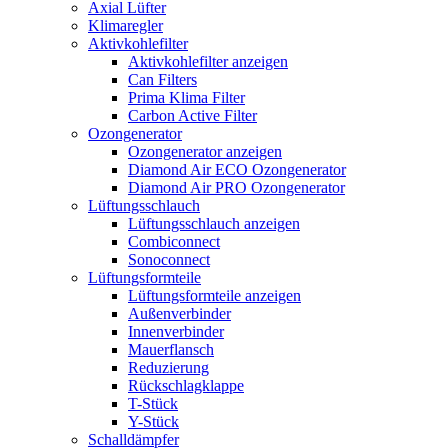
Axial Lüfter
Klimaregler
Aktivkohlefilter
Aktivkohlefilter anzeigen
Can Filters
Prima Klima Filter
Carbon Active Filter
Ozongenerator
Ozongenerator anzeigen
Diamond Air ECO Ozongenerator
Diamond Air PRO Ozongenerator
Lüftungsschlauch
Lüftungsschlauch anzeigen
Combiconnect
Sonoconnect
Lüftungsformteile
Lüftungsformteile anzeigen
Außenverbinder
Innenverbinder
Mauerflansch
Reduzierung
Rückschlagklappe
T-Stück
Y-Stück
Schalldämpfer