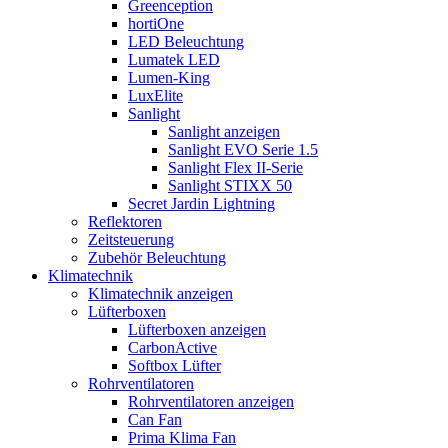
Greenception
hortiOne
LED Beleuchtung
Lumatek LED
Lumen-King
LuxElite
Sanlight
Sanlight anzeigen
Sanlight EVO Serie 1.5
Sanlight Flex II-Serie
Sanlight STIXX 50
Secret Jardin Lightning
Reflektoren
Zeitsteuerung
Zubehör Beleuchtung
Klimatechnik
Klimatechnik anzeigen
Lüfterboxen
Lüfterboxen anzeigen
CarbonActive
Softbox Lüfter
Rohrventilatoren
Rohrventilatoren anzeigen
Can Fan
Prima Klima Fan