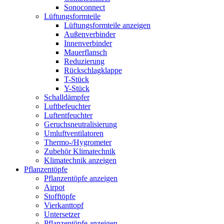
Sonoconnect
Lüftungsformteile
Lüftungsformteile anzeigen
Außenverbinder
Innenverbinder
Mauerflansch
Reduzierung
Rückschlagklappe
T-Stück
Y-Stück
Schalldämpfer
Luftbefeuchter
Luftentfeuchter
Geruchsneutralisierung
Umluftventilatoren
Thermo-/Hygrometer
Zubehör Klimatechnik
Klimatechnik anzeigen
Pflanzentöpfe
Pflanzentöpfe anzeigen
Airpot
Stofftöpfe
Vierkanttopf
Untersetzer
Pflanzentöpfe anzeigen