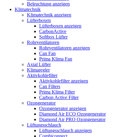
Beleuchtung anzeigen
Klimatechnik
Klimatechnik anzeigen
Lüfterboxen
Lüfterboxen anzeigen
CarbonActive
Softbox Lüfter
Rohrventilatoren
Rohrventilatoren anzeigen
Can Fan
Prima Klima Fan
Axial Lüfter
Klimaregler
Aktivkohlefilter
Aktivkohlefilter anzeigen
Can Filters
Prima Klima Filter
Carbon Active Filter
Ozongenerator
Ozongenerator anzeigen
Diamond Air ECO Ozongenerator
Diamond Air PRO Ozongenerator
Lüftungsschlauch
Lüftungsschlauch anzeigen
Combiconnect