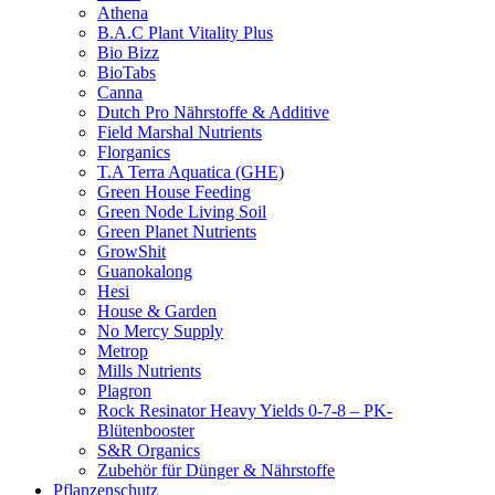
Athena
B.A.C Plant Vitality Plus
Bio Bizz
BioTabs
Canna
Dutch Pro Nährstoffe & Additive
Field Marshal Nutrients
Florganics
T.A Terra Aquatica (GHE)
Green House Feeding
Green Node Living Soil
Green Planet Nutrients
GrowShit
Guanokalong
Hesi
House & Garden
No Mercy Supply
Metrop
Mills Nutrients
Plagron
Rock Resinator Heavy Yields 0-7-8 – PK-
Blütenbooster
S&R Organics
Zubehör für Dünger & Nährstoffe
Pflanzenschutz