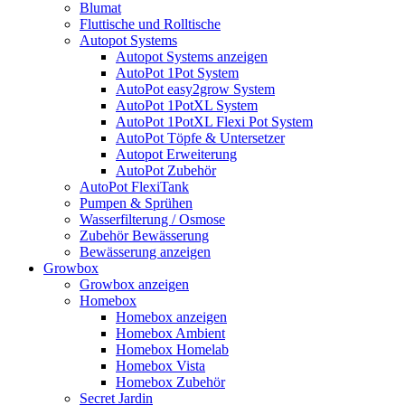
Blumat
Fluttische und Rolltische
Autopot Systems
Autopot Systems anzeigen
AutoPot 1Pot System
AutoPot easy2grow System
AutoPot 1PotXL System
AutoPot 1PotXL Flexi Pot System
AutoPot Töpfe & Untersetzer
Autopot Erweiterung
AutoPot Zubehör
AutoPot FlexiTank
Pumpen & Sprühen
Wasserfilterung / Osmose
Zubehör Bewässerung
Bewässerung anzeigen
Growbox
Growbox anzeigen
Homebox
Homebox anzeigen
Homebox Ambient
Homebox Homelab
Homebox Vista
Homebox Zubehör
Secret Jardin