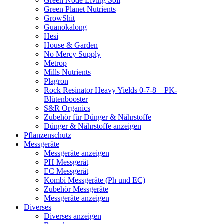
Green Node Living Soil
Green Planet Nutrients
GrowShit
Guanokalong
Hesi
House & Garden
No Mercy Supply
Metrop
Mills Nutrients
Plagron
Rock Resinator Heavy Yields 0-7-8 – PK-
Blütenbooster
S&R Organics
Zubehör für Dünger & Nährstoffe
Dünger & Nährstoffe anzeigen
Pflanzenschutz
Messgeräte
Messgeräte anzeigen
PH Messgerät
EC Messgerät
Kombi Messgeräte (Ph und EC)
Zubehör Messgeräte
Messgeräte anzeigen
Diverses
Diverses anzeigen