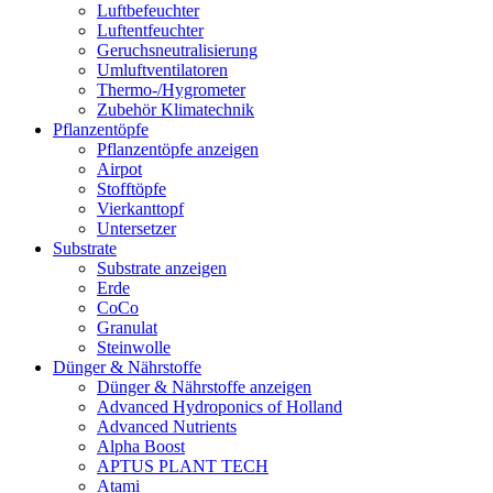
Luftbefeuchter
Luftentfeuchter
Geruchsneutralisierung
Umluftventilatoren
Thermo-/Hygrometer
Zubehör Klimatechnik
Pflanzentöpfe
Pflanzentöpfe anzeigen
Airpot
Stofftöpfe
Vierkanttopf
Untersetzer
Substrate
Substrate anzeigen
Erde
CoCo
Granulat
Steinwolle
Dünger & Nährstoffe
Dünger & Nährstoffe anzeigen
Advanced Hydroponics of Holland
Advanced Nutrients
Alpha Boost
APTUS PLANT TECH
Atami