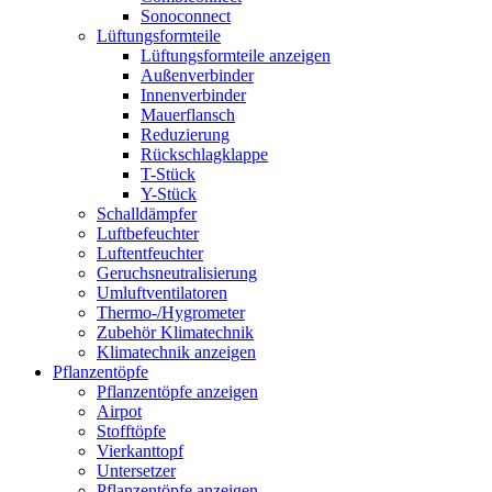
Sonoconnect
Lüftungsformteile
Lüftungsformteile anzeigen
Außenverbinder
Innenverbinder
Mauerflansch
Reduzierung
Rückschlagklappe
T-Stück
Y-Stück
Schalldämpfer
Luftbefeuchter
Luftentfeuchter
Geruchsneutralisierung
Umluftventilatoren
Thermo-/Hygrometer
Zubehör Klimatechnik
Klimatechnik anzeigen
Pflanzentöpfe
Pflanzentöpfe anzeigen
Airpot
Stofftöpfe
Vierkanttopf
Untersetzer
Pflanzentöpfe anzeigen