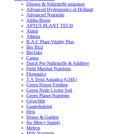
Dünger & Nährstoffe anzeigen
Advanced Hydroponics of Holland
Advanced Nutrients
Alpha Boost
APTUS PLANT TECH
Atami
Athena
B.A.C Plant Vitality Plus
Bio Bizz
BioTabs
Canna
Dutch Pro Nährstoffe & Additive
Field Marshal Nutrients
Florganics
T.A Terra Aquatica (GHE)
Green House Feeding
Green Node Living Soil
Green Planet Nutrients
GrowShit
Guanokalong
Hesi
House & Garden
No Mercy Supply
Metrop
Mills Nutrients