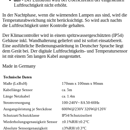
Luftfeuchtigkeit nicht erhöht.
In der Nachtphase, wenn die wärmenden Lampen aus sind, wird die
Temperaturabweichung nicht berücksichtigt. So wird auch nachts
die Luftfeuchtigkeit unter Kontrolle gehalten.
Der Klimacontroller wird in einem spritzwassergeschützten (IP54)
Gehäuse inkl. Wandhalterung geliefert und ist sofort einsatzbereit.
Eine ausführliche Bedienungsanleitung in Deutscher Sprache liegt
dem Gerät bei. Der digitale Luftfeuchtigkeits- und Temperatursensor
ist mit einem 5m langen Kabel ausgestattet.
Made in Germany
Technische Daten
Maße (LxBxH)
170mm x 100mm x 90mm
Kabellänge Sensor
ca. 5m
Länge Netzkabel
ca. 1.4m
Stromversorgung
100-240V~ 8A 50-60Hz
Ausgangsleistung je Steckdose
600W@230V 320W@120V
Schutzart/Schutzklasse
IP54/Schutzisoliert
Wiederholungsgenauigkeit Sensor
±0.1%RH/±0.2°C
Absolute Sensorgenauigkeit
±3%RH/±0.3°C