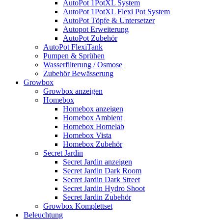
AutoPot 1PotXL System
AutoPot 1PotXL Flexi Pot System
AutoPot Töpfe & Untersetzer
Autopot Erweiterung
AutoPot Zubehör
AutoPot FlexiTank
Pumpen & Sprühen
Wasserfilterung / Osmose
Zubehör Bewässerung
Growbox
Growbox anzeigen
Homebox
Homebox anzeigen
Homebox Ambient
Homebox Homelab
Homebox Vista
Homebox Zubehör
Secret Jardin
Secret Jardin anzeigen
Secret Jardin Dark Room
Secret Jardin Dark Street
Secret Jardin Hydro Shoot
Secret Jardin Zubehör
Growbox Komplettset
Beleuchtung