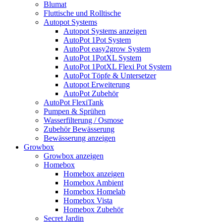
Blumat
Fluttische und Rolltische
Autopot Systems
Autopot Systems anzeigen
AutoPot 1Pot System
AutoPot easy2grow System
AutoPot 1PotXL System
AutoPot 1PotXL Flexi Pot System
AutoPot Töpfe & Untersetzer
Autopot Erweiterung
AutoPot Zubehör
AutoPot FlexiTank
Pumpen & Sprühen
Wasserfilterung / Osmose
Zubehör Bewässerung
Bewässerung anzeigen
Growbox
Growbox anzeigen
Homebox
Homebox anzeigen
Homebox Ambient
Homebox Homelab
Homebox Vista
Homebox Zubehör
Secret Jardin