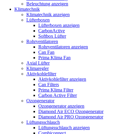
Beleuchtung anzeigen
Klimatechnik
Klimatechnik anzeigen
Lüfterboxen
Lüfterboxen anzeigen
CarbonActive
Softbox Lüfter
Rohrventilatoren
Rohrventilatoren anzeigen
Can Fan
Prima Klima Fan
Axial Lüfter
Klimaregler
Aktivkohlefilter
Aktivkohlefilter anzeigen
Can Filters
Prima Klima Filter
Carbon Active Filter
Ozongenerator
Ozongenerator anzeigen
Diamond Air ECO Ozongenerator
Diamond Air PRO Ozongenerator
Lüftungsschlauch
Lüftungsschlauch anzeigen
Combiconnect