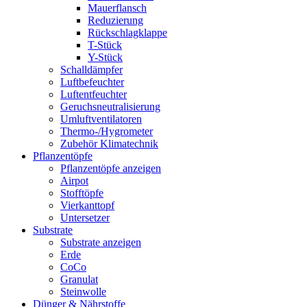
Mauerflansch
Reduzierung
Rückschlagklappe
T-Stück
Y-Stück
Schalldämpfer
Luftbefeuchter
Luftentfeuchter
Geruchsneutralisierung
Umluftventilatoren
Thermo-/Hygrometer
Zubehör Klimatechnik
Pflanzentöpfe
Pflanzentöpfe anzeigen
Airpot
Stofftöpfe
Vierkanttopf
Untersetzer
Substrate
Substrate anzeigen
Erde
CoCo
Granulat
Steinwolle
Dünger & Nährstoffe