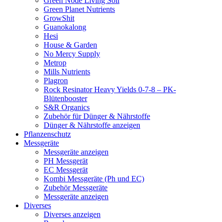
Green Node Living Soil
Green Planet Nutrients
GrowShit
Guanokalong
Hesi
House & Garden
No Mercy Supply
Metrop
Mills Nutrients
Plagron
Rock Resinator Heavy Yields 0-7-8 – PK-
Blütenbooster
S&R Organics
Zubehör für Dünger & Nährstoffe
Dünger & Nährstoffe anzeigen
Pflanzenschutz
Messgeräte
Messgeräte anzeigen
PH Messgerät
EC Messgerät
Kombi Messgeräte (Ph und EC)
Zubehör Messgeräte
Messgeräte anzeigen
Diverses
Diverses anzeigen