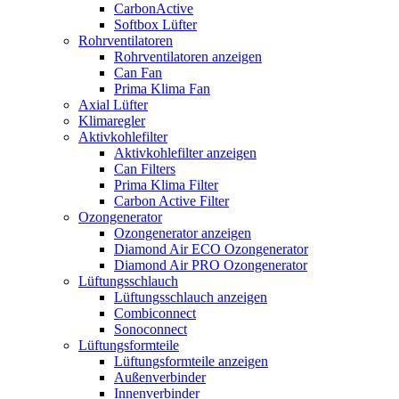
CarbonActive
Softbox Lüfter
Rohrventilatoren
Rohrventilatoren anzeigen
Can Fan
Prima Klima Fan
Axial Lüfter
Klimaregler
Aktivkohlefilter
Aktivkohlefilter anzeigen
Can Filters
Prima Klima Filter
Carbon Active Filter
Ozongenerator
Ozongenerator anzeigen
Diamond Air ECO Ozongenerator
Diamond Air PRO Ozongenerator
Lüftungsschlauch
Lüftungsschlauch anzeigen
Combiconnect
Sonoconnect
Lüftungsformteile
Lüftungsformteile anzeigen
Außenverbinder
Innenverbinder