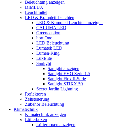
Beleuchtung anzeigen
DIMLUX
Leuchtmittel
LED & Komplett Leuchten
LED & Komplett Leuchten anzeigen
CALUMA LED
Greenception
hortiOne
LED Beleuchtung
Lumatek LED
Lumen-King
LuxElite
Sanlight
Sanlight anzeigen
Sanlight EVO Serie 1.5
Sanlight Flex II-Serie
Sanlight STIXX 50
Secret Jardin Lightning
Reflektoren
Zeitsteuerung
Zubehör Beleuchtung
Klimatechnik
Klimatechnik anzeigen
Lüfterboxen
Lüfterboxen anzeigen