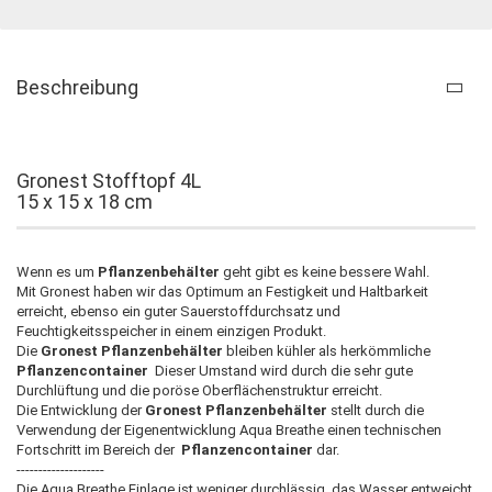
Beschreibung
Gronest Stofftopf 4L
15 x 15 x 18 cm
Wenn es um
Pflanzenbehälter
geht gibt es keine bessere Wahl.
Mit Gronest haben wir das Optimum an Festigkeit und Haltbarkeit
erreicht, ebenso ein guter Sauerstoffdurchsatz und
Feuchtigkeitsspeicher in einem einzigen Produkt.
Die
Gronest Pflanzenbehälter
bleiben kühler als herkömmliche
Pflanzencontainer
Dieser Umstand wird durch die sehr gute
Durchlüftung und die poröse Oberflächenstruktur erreicht.
Die Entwicklung der
Gronest Pflanzenbehälter
stellt durch die
Verwendung der Eigenentwicklung Aqua Breathe einen technischen
Fortschritt im Bereich der
Pflanzencontainer
dar.
--------------------
Die Aqua Breathe Einlage ist weniger durchlässig, das Wasser entweicht