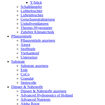
Y-Stück
Schalldämpfer
Luftbefeuchter
Luftentfeuchter
Geruchsneutralisierung
Umluftventilatoren
Thermo-/Hygrometer
Zubehör Klimatechnik
Pflanzentöpfe
Pflanzentöpfe anzeigen
Airpot
Stofftöpfe
Vierkanttopf
Untersetzer
Substrate
Substrate anzeigen
Erde
CoCo
Granulat
Steinwolle
Dünger & Nährstoffe
Dünger & Nährstoffe anzeigen
Advanced Hydroponics of Holland
Advanced Nutrients
Alpha Boost