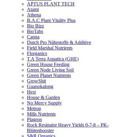
APTUS PLANT TECH
Atami
Athena
B.A.C Plant Vitality Plus
Bio Bizz
BioTabs
Canna
Dutch Pro Nährstoffe & Additive
Field Marshal Nutrients
Florganics
T.A Terra Aquatica (GHE)
Green House Feeding
Green Node Living Soil
Green Planet Nutrients
GrowShit
Guanokalong
Hesi
House & Garden
No Mercy Supply
Metrop
Mills Nutrients
Plagron
Rock Resinator Heavy Yields 0-7-8 – PK-
Blütenbooster
S&R Organics