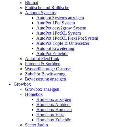
Blumat
Fluttische und Rolltische
Autopot Systems
Autopot Systems anzeigen
AutoPot 1Pot System
AutoPot easy2grow System
AutoPot 1PotXL System
AutoPot 1PotXL Flexi Pot System
AutoPot Töpfe & Untersetzer
Autopot Erweiterung
AutoPot Zubehör
AutoPot FlexiTank
Pumpen & Sprühen
Wasserfilterung / Osmose
Zubehör Bewässerung
Bewässerung anzeigen
Growbox
Growbox anzeigen
Homebox
Homebox anzeigen
Homebox Ambient
Homebox Homelab
Homebox Vista
Homebox Zubehör
Secret Jardin