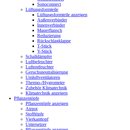
Sonoconnect
Lüftungsformteile
Lüftungsformteile anzeigen
Außenverbinder
Innenverbinder
Mauerflansch
Reduzierung
Rückschlagklappe
T-Stück
Y-Stück
Schalldämpfer
Luftbefeuchter
Luftentfeuchter
Geruchsneutralisierung
Umluftventilatoren
Thermo-/Hygrometer
Zubehör Klimatechnik
Klimatechnik anzeigen
Pflanzentöpfe
Pflanzentöpfe anzeigen
Airpot
Stofftöpfe
Vierkanttopf
Untersetzer
Pflanzentöpfe anzeigen