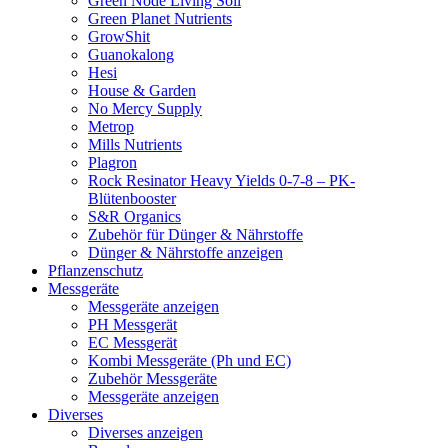
Green Node Living Soil
Green Planet Nutrients
GrowShit
Guanokalong
Hesi
House & Garden
No Mercy Supply
Metrop
Mills Nutrients
Plagron
Rock Resinator Heavy Yields 0-7-8 – PK-
Blütenbooster
S&R Organics
Zubehör für Dünger & Nährstoffe
Dünger & Nährstoffe anzeigen
Pflanzenschutz
Messgeräte
Messgeräte anzeigen
PH Messgerät
EC Messgerät
Kombi Messgeräte (Ph und EC)
Zubehör Messgeräte
Messgeräte anzeigen
Diverses
Diverses anzeigen