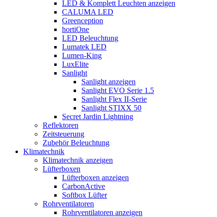
LED & Komplett Leuchten anzeigen
CALUMA LED
Greenception
hortiOne
LED Beleuchtung
Lumatek LED
Lumen-King
LuxElite
Sanlight
Sanlight anzeigen
Sanlight EVO Serie 1.5
Sanlight Flex II-Serie
Sanlight STIXX 50
Secret Jardin Lightning
Reflektoren
Zeitsteuerung
Zubehör Beleuchtung
Klimatechnik
Klimatechnik anzeigen
Lüfterboxen
Lüfterboxen anzeigen
CarbonActive
Softbox Lüfter
Rohrventilatoren
Rohrventilatoren anzeigen