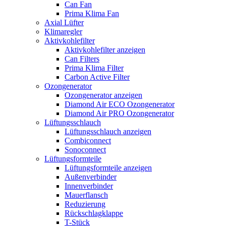
Can Fan
Prima Klima Fan
Axial Lüfter
Klimaregler
Aktivkohlefilter
Aktivkohlefilter anzeigen
Can Filters
Prima Klima Filter
Carbon Active Filter
Ozongenerator
Ozongenerator anzeigen
Diamond Air ECO Ozongenerator
Diamond Air PRO Ozongenerator
Lüftungsschlauch
Lüftungsschlauch anzeigen
Combiconnect
Sonoconnect
Lüftungsformteile
Lüftungsformteile anzeigen
Außenverbinder
Innenverbinder
Mauerflansch
Reduzierung
Rückschlagklappe
T-Stück