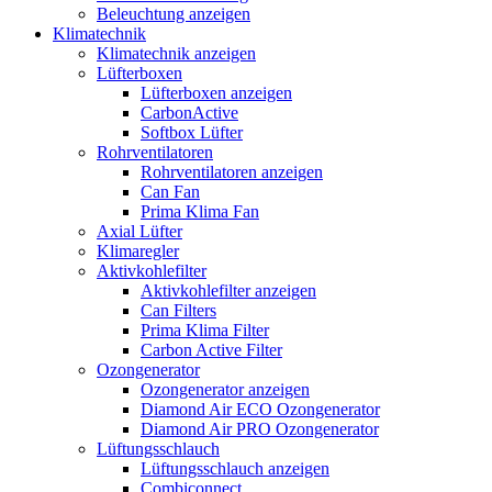
Beleuchtung anzeigen
Klimatechnik
Klimatechnik anzeigen
Lüfterboxen
Lüfterboxen anzeigen
CarbonActive
Softbox Lüfter
Rohrventilatoren
Rohrventilatoren anzeigen
Can Fan
Prima Klima Fan
Axial Lüfter
Klimaregler
Aktivkohlefilter
Aktivkohlefilter anzeigen
Can Filters
Prima Klima Filter
Carbon Active Filter
Ozongenerator
Ozongenerator anzeigen
Diamond Air ECO Ozongenerator
Diamond Air PRO Ozongenerator
Lüftungsschlauch
Lüftungsschlauch anzeigen
Combiconnect