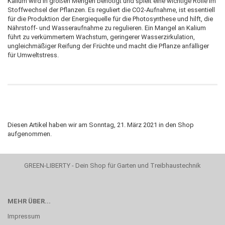
Kalium wird in großen Mengen benötigt und spielt eine wichtige Rolle im
Stoffwechsel der Pflanzen. Es reguliert die CO2-Aufnahme, ist essentiell
für die Produktion der Energiequelle für die Photosynthese und hilft, die
Nährstoff- und Wasseraufnahme zu regulieren. Ein Mangel an Kalium
führt zu verkümmertem Wachstum, geringerer Wasserzirkulation,
ungleichmäßiger Reifung der Früchte und macht die Pflanze anfälliger
für Umweltstress.
Diesen Artikel haben wir am Sonntag, 21. März 2021 in den Shop
aufgenommen.
GREEN-LIBERTY - Dein Shop für Garten und Treibhaustechnik
MEHR ÜBER...
Impressum