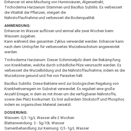
Enhancer ist eine Mischung von Huminsäuren, Algenextrakt,
Trichoderma Harzianum Stämmen und Bacillus Subtilis. Es verbessert
die Vitalität der Pflanzen, steigert die
Nährstoffaufnahme und verbessert die Bodenqualität.
ANWENDUNG:
Enhancer im Wasser auflösen und einmal alle zwei Wochen beim
Wässern zugeben.
Kann während des gesamten Zyklus verwendet werden. Enhancer kann
nach dem Umtopfen für verbessertes Wurzelwachstum angewendet
werden.
Trichoderma Harzianum: Dieser Schimmelpilz dient der Bekämpfung
von Krankheiten, welche durch schädliche Pilze verursacht werden. Es
verbessert die Wurzelbildung und die Nährstoffaufnahme, indem es die
Wurzelzone gesund und frei von Parasiten hält.
Bacillus Subtilis: Diese Bakterie wird zur biologischen Regelung von
Krankheitserregern im Substrat verwendet. Es reguliert eine große
Anzahl Erreger, in dem es mit ihnen um die verfügbaren Nährstoffe,
sowie den Platz konkurriert. Es löst außerdem Stickstoff und Phosphor,
indem es organisches Material zersetzt.
DOSIERUNG:
Wässern: 0,5 -1g/L Wasser alle 2 Wochen
Blattanwendung: 3 - 5g/10L Wasser
Samenbehandlung zur Keimung: 0,5 -1g/L Wasser