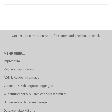
GREEN-LIBERTY - Dein Shop für Garten und Treibhaustechnik
MEHR ÜBER...
Impressum
Verpackungshinweis
AGB & Kundeninformation
Versand- & Zahlungsbedingungen
Widerrufsrecht & Muster-Widerrufsformular
Hinweise zur Batterieentsorgung
Datenschutzerklärung