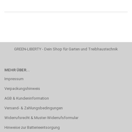
GREEN-LIBERTY - Dein Shop für Garten und Treibhaustechnik
MEHR ÜBER...
Impressum
Verpackungshinweis
AGB & Kundeninformation
Versand- & Zahlungsbedingungen
Widerrufsrecht & Muster-Widerrufsformular
Hinweise zur Batterieentsorgung