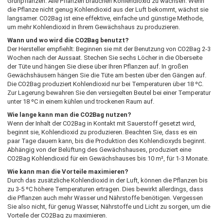
Grünpflanzen. Alle Pflanzen brauchen Kohlendioxid zu wachsen. Wenn
die Pflanze nicht genug Kohlendioxid aus der Luft bekommt, wächst sie
langsamer. CO2Bag ist eine effektive, einfache und günstige Methode,
um mehr Kohlendioxid in Ihrem Gewächshaus zu produzieren.
Wann und wo wird die CO2Bag benutzt?
Der Hersteller empfiehlt: Beginnen sie mit der Benutzung von CO2Bag 2-3
Wochen nach der Aussaat. Stechen Sie sechs Löcher in die Oberseite
der Tüte und hängen Sie diese über Ihren Pflanzen auf. In großen
Gewächshäusern hängen Sie die Tüte am besten über den Gängen auf.
Die CO2Bag produziert Kohlendioxid nur bei Temperaturen über 18 ºC.
Zur Lagerung bewahren Sie den versiegelten Beutel bei einer Temperatur
unter 18 ºC in einem kühlen und trockenen Raum auf.
Wie lange kann man die CO2Bag nutzen?
Wenn der Inhalt der CO2Bag in Kontakt mit Sauerstoff gesetzt wird,
beginnt sie, Kohlendioxid zu produzieren. Beachten Sie, dass es ein
paar Tage dauern kann, bis die Produktion des Kohlendioxyds beginnt.
Abhängig von der Belüftung des Gewächshauses, produziert eine
CO2Bag Kohlendioxid für ein Gewächshauses bis 10 m², für 1-3 Monate.
Wie kann man die Vorteile maximieren?
Durch das zusätzliche Kohlendioxid in der Luft, können die Pflanzen bis
zu 3-5 ºC höhere Temperaturen ertragen. Dies bewirkt allerdings, dass
die Pflanzen auch mehr Wasser und Nährstoffe benötigen. Vergessen
Sie also nicht, für genug Wasser, Nährstoffe und Licht zu sorgen, um die
Vorteile der CO2Bag zu maximieren.