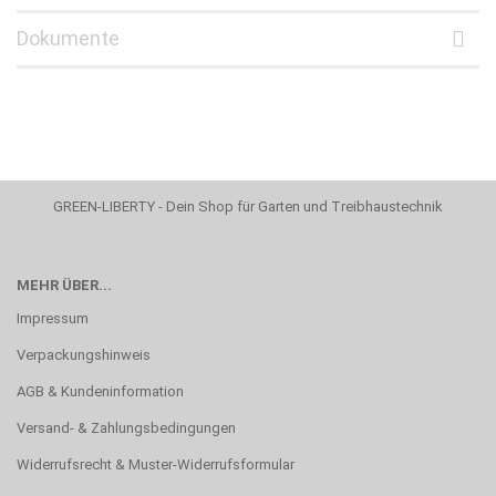
Dokumente
GREEN-LIBERTY - Dein Shop für Garten und Treibhaustechnik
MEHR ÜBER...
Impressum
Verpackungshinweis
AGB & Kundeninformation
Versand- & Zahlungsbedingungen
Widerrufsrecht & Muster-Widerrufsformular