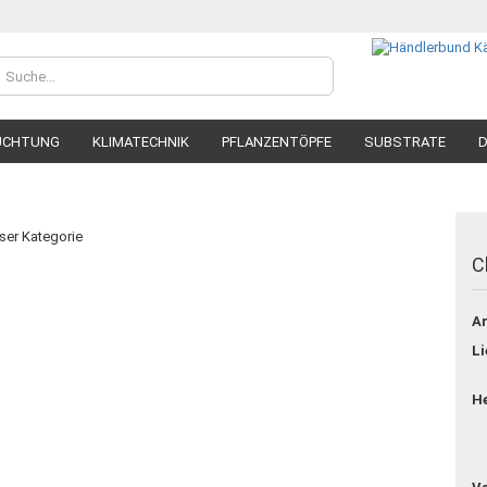
UCHTUNG
KLIMATECHNIK
PFLANZENTÖPFE
SUBSTRATE
D
eser Kategorie
C
Konto
Ar
Passw
Li
He