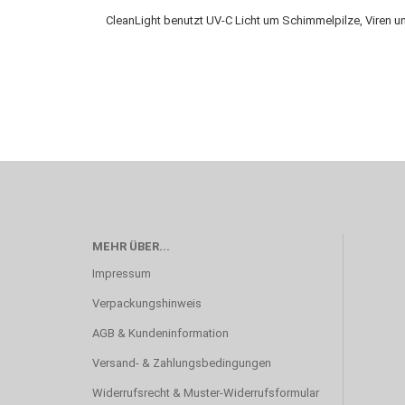
CleanLight benutzt UV-C Licht um Schimmelpilze, Viren u
MEHR ÜBER...
Impressum
Verpackungshinweis
AGB & Kundeninformation
Versand- & Zahlungsbedingungen
Widerrufsrecht & Muster-Widerrufsformular