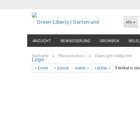
Alle
ANZUCHT
BEWÄSSERUNG
GROWBOX
BELE
MESSGERÄTE
DIVERSES
»
»
Startseite
Pflanzenschutz
CleanLight Hobby Unit
« Erster
« zurück
weiter »
Letzter »
7
Artikel in di