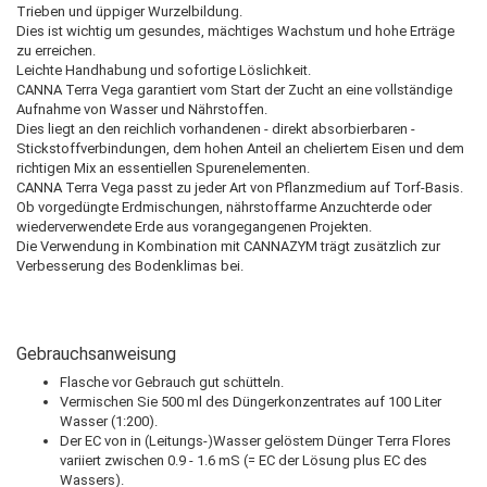
Trieben und üppiger Wurzelbildung.
Dies ist wichtig um gesundes, mächtiges Wachstum und hohe Erträge
zu erreichen.
Leichte Handhabung und sofortige Löslichkeit.
CANNA Terra Vega garantiert vom Start der Zucht an eine vollständige
Aufnahme von Wasser und Nährstoffen.
Dies liegt an den reichlich vorhandenen - direkt absorbierbaren -
Stickstoffverbindungen, dem hohen Anteil an cheliertem Eisen und dem
richtigen Mix an essentiellen Spurenelementen.
CANNA Terra Vega passt zu jeder Art von Pflanzmedium auf Torf-Basis.
Ob vorgedüngte Erdmischungen, nährstoffarme Anzuchterde oder
wiederverwendete Erde aus vorangegangenen Projekten.
Die Verwendung in Kombination mit CANNAZYM trägt zusätzlich zur
Verbesserung des Bodenklimas bei.
Gebrauchsanweisung
Flasche vor Gebrauch gut schütteln.
Vermischen Sie 500 ml des Düngerkonzentrates auf 100 Liter
Wasser (1:200).
Der EC von in (Leitungs-)Wasser gelöstem Dünger Terra Flores
variiert zwischen 0.9 - 1.6 mS (= EC der Lösung plus EC des
Wassers).