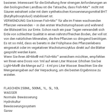
basieren. Interessant für die Einhaltung Ihrer strengen Anforderungen an
den biologischen Landbau ist die Tatsache, dass Fish•Mix™ nicht mit
Säuren extrahiert oder mit dem synthetischen Konservierungsmittel BHT
(Butylhydroxytoluol) stabilisiert ist.
VERWENDUNG Sie können Fish•Mix™ für alle im Freien wachsenden
Pflanzen verwenden – in den ersten Wachstumsphasen und während
der Blütezeit bis zur Ernte. Schon nach ein paar Tagen verwandelt sich
Erde von schlechter Qualität in einen nährstoffreichen Boden, der voll ist
von den natürlichen Mineralien, die Ihre Pflanzen so dringend benötigen.
Es ist so mild, dass es bereits in der Frühphase des Pflanzenlebens
eingesetzt oder im vegetativen Wachstumszyklus direkt auf die Blätter
gesprüht werden kann.
Wenn Sie Ihren All•Mix® mit Fish•Mix™ anreichern möchten, empfehlen
wir Ihnen eine Dosis von 1ml auf einen Liter Wasser. Erhöhen Sie bei
Light•Mix® die Menge auf 2 - 4 ml pro Liter Wasser. Beachten Sie die
Mengenangaben auf der Verpackung, um die besten Ergebnisse zu
erzielen.
FLASCHEN 250ML, 500ML, 1L, 5L, 10L
WASSER
Normale Bewässerung
Hydrokultur
Bewässerungssystem
Spray