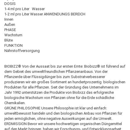
DOSIS
1-4 ml pro Liter Wasser
1-2 ml pro Liter Wasser ANWENDUNGS BEREICH
Innen
Außen
PHASE
Wachstum
Blüte
FUNKTION
Nährstoffversorgung
BIOBIZZ® Von der Aussaat bis zur ersten Ernte: Biobizz® ist führend auf
dem Gebiet des umweltfreundlichen Pflanzenanbaus. Von der
Pflanzerde über Flüssigdünger bis zum Substratverbesserer
produzieren wir ein großes Sortiment an hundertprozentig biologischen
Produkten für alle Pflanzen. Seit der Gründung des Unternehmens im
Jahr 1992 unterstützen die Produkte von Biobizz das erfolgreiche
biologische Wachstum von Pflanzen ohne für die Erde schädliche
Chemikalien.
GRÜNE PHILOSOPHIE Unsere Philosophie ist klar und einfach:
umweltbewusst handeln und den biologischen Anbau von Pflanzen für
jeden ermöglichen, ohne negative Auswirkungen auf die Umwelt.
ERDMISSION Bevor wir unsere hochwertigen organischen Düngemittel
auf den Markt bringen, haben wir Forschungs- und Entwicklungsarbeit