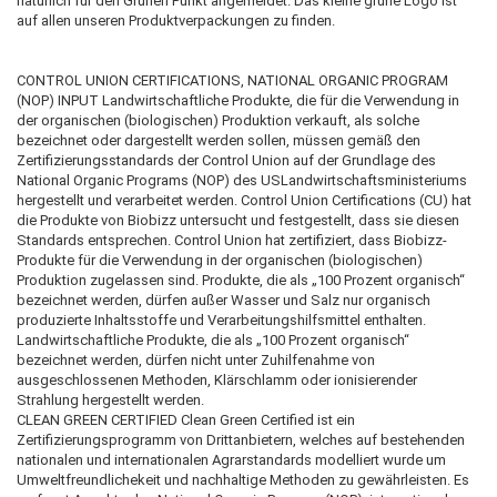
natürlich für den Grünen Punkt angemeldet. Das kleine grüne Logo ist
auf allen unseren Produktverpackungen zu finden.
CONTROL UNION CERTIFICATIONS, NATIONAL ORGANIC PROGRAM
(NOP) INPUT Landwirtschaftliche Produkte, die für die Verwendung in
der organischen (biologischen) Produktion verkauft, als solche
bezeichnet oder dargestellt werden sollen, müssen gemäß den
Zertifizierungsstandards der Control Union auf der Grundlage des
National Organic Programs (NOP) des USLandwirtschaftsministeriums
hergestellt und verarbeitet werden. Control Union Certifications (CU) hat
die Produkte von Biobizz untersucht und festgestellt, dass sie diesen
Standards entsprechen. Control Union hat zertifiziert, dass Biobizz-
Produkte für die Verwendung in der organischen (biologischen)
Produktion zugelassen sind. Produkte, die als „100 Prozent organisch“
bezeichnet werden, dürfen außer Wasser und Salz nur organisch
produzierte Inhaltsstoffe und Verarbeitungshilfsmittel enthalten.
Landwirtschaftliche Produkte, die als „100 Prozent organisch“
bezeichnet werden, dürfen nicht unter Zuhilfenahme von
ausgeschlossenen Methoden, Klärschlamm oder ionisierender
Strahlung hergestellt werden.
CLEAN GREEN CERTIFIED Clean Green Certified ist ein
Zertifizierungsprogramm von Drittanbietern, welches auf bestehenden
nationalen und internationalen Agrarstandards modelliert wurde um
Umweltfreundlichekeit und nachhaltige Methoden zu gewährleisten. Es