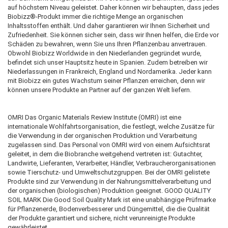
auf höchstem Niveau geleistet. Daher können wir behaupten, dass jedes
Biobizz®-Produkt immer die richtige Menge an organischen
Inhaltsstoffen enthält. Und daher garantieren wir Ihnen Sicherheit und
Zufriedenheit. Sie können sicher sein, dass wir Ihnen helfen, die Erde vor
Schäden zu bewahren, wenn Sie uns Ihren Pflanzenbau anvertrauen.
Obwohl Biobizz Worldwide in den Niederlanden gegründet wurde,
befindet sich unser Hauptsitz heute in Spanien. Zudem betreiben wir
Niederlassungen in Frankreich, England und Nordamerika. Jeder kann
mit Biobizz ein gutes Wachstum seiner Pflanzen erreichen, denn wir
können unsere Produkte an Partner auf der ganzen Welt liefern.
OMRI Das Organic Materials Review Institute (OMRI) ist eine
internationale Wohlfahrtsorganisation, die festlegt, welche Zusätze für
die Verwendung in der organischen Produktion und Verarbeitung
zugelassen sind. Das Personal von OMRI wird von einem Aufsichtsrat
geleitet, in dem die Biobranche weitgehend vertreten ist: Gutachter,
Landwirte, Lieferanten, Verarbeiter, Händler, Verbraucherorganisationen
sowie Tierschutz- und Umweltschutzgruppen. Bei der OMRI gelistete
Produkte sind zur Verwendung in der Nahrungsmittelverarbeitung und
der organischen (biologischen) Produktion geeignet. GOOD QUALITY
SOIL MARK Die Good Soil Quality Mark ist eine unabhängige Prüfmarke
für Pflanzenerde, Bodenverbesserer und Düngemittel, die die Qualität
der Produkte garantiert und sichere, nicht verunreinigte Produkte
gewährleistet.