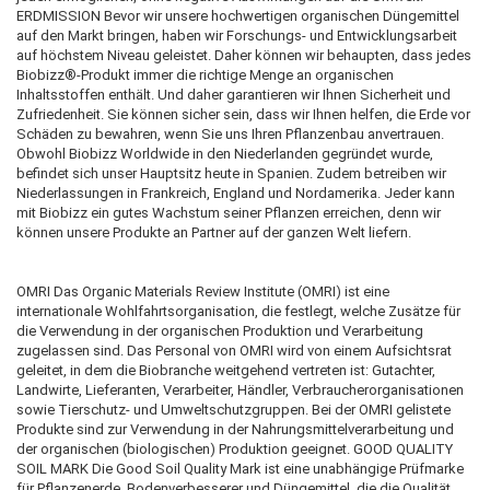
ERDMISSION Bevor wir unsere hochwertigen organischen Düngemittel
auf den Markt bringen, haben wir Forschungs- und Entwicklungsarbeit
auf höchstem Niveau geleistet. Daher können wir behaupten, dass jedes
Biobizz®-Produkt immer die richtige Menge an organischen
Inhaltsstoffen enthält. Und daher garantieren wir Ihnen Sicherheit und
Zufriedenheit. Sie können sicher sein, dass wir Ihnen helfen, die Erde vor
Schäden zu bewahren, wenn Sie uns Ihren Pflanzenbau anvertrauen.
Obwohl Biobizz Worldwide in den Niederlanden gegründet wurde,
befindet sich unser Hauptsitz heute in Spanien. Zudem betreiben wir
Niederlassungen in Frankreich, England und Nordamerika. Jeder kann
mit Biobizz ein gutes Wachstum seiner Pflanzen erreichen, denn wir
können unsere Produkte an Partner auf der ganzen Welt liefern.
OMRI Das Organic Materials Review Institute (OMRI) ist eine
internationale Wohlfahrtsorganisation, die festlegt, welche Zusätze für
die Verwendung in der organischen Produktion und Verarbeitung
zugelassen sind. Das Personal von OMRI wird von einem Aufsichtsrat
geleitet, in dem die Biobranche weitgehend vertreten ist: Gutachter,
Landwirte, Lieferanten, Verarbeiter, Händler, Verbraucherorganisationen
sowie Tierschutz- und Umweltschutzgruppen. Bei der OMRI gelistete
Produkte sind zur Verwendung in der Nahrungsmittelverarbeitung und
der organischen (biologischen) Produktion geeignet. GOOD QUALITY
SOIL MARK Die Good Soil Quality Mark ist eine unabhängige Prüfmarke
für Pflanzenerde, Bodenverbesserer und Düngemittel, die die Qualität