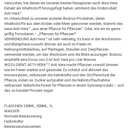
Versuchen, bei denen wir unseren besten Rezepturen auch Aloe-Vera-
Extrakt als Inhaltsstoff hinzugefügt haben, entstand das Endprodukt:
Acti•Vera™.
Im Unterschied zu unseren anderen Biobizz-Produkten, deren
Inhaltsstoffe aus dem Boden oder Meer gewonnen werden, stammt das
neue Acti•Vera™ „aus einer Pflanze für Pflanzen“. Oder, wie wir es gerne
griffig formulieren – „Pflanzen für Pflanzen“!
VERWENDUNG Acti•Vera™ ist sehr vielseitig. Es kann in der Wachstums-
und Blütephase sowohl drinnen als auch im Freien im
Nahrungsmittelanbau, auf Plantagen, Stauden und Zierpflanzen
verwendet werden, um das Wachstum und die Blüte anzuregen. Biobizz
empfiehlt eine Dosis von 5 ml Acti Vera pro Liter Wasser.
WOZU DIENT ACTI•VERA™? Acti Vera macht Pflanzen sowohl drinnen
wie im Freien stärker und gesünder. Es schützt und aktiviert das
Immunsystem, verbessert die Keimkräfte und den Stoffwechsel der
Pflanze, indem es Zucker aufspaltet und die Nährstoffaufnahme
verbessert. Natürliche Power für Pflanzen in einem Spitzenprodukt – und
das zu hundert Prozent vegan
FLASCHEN 250ML, 500ML, 1L
WASSER
Normale Bewässerung
Hydrokultur
Bewässerungssystem