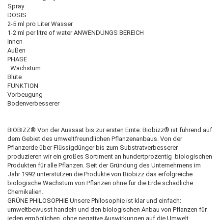
Spray
DOSIS
2-5 ml pro Liter Wasser
1-2 ml per litre of water ANWENDUNGS BEREICH
Innen
Außen
PHASE
Wachstum
Blüte
FUNKTION
Vorbeugung
Bodenverbesserer
BIOBIZZ® Von der Aussaat bis zur ersten Ernte: Biobizz® ist führend auf
dem Gebiet des umweltfreundlichen Pflanzenanbaus. Von der
Pflanzerde über Flüssigdünger bis zum Substratverbesserer
produzieren wir ein großes Sortiment an hundertprozentig biologischen
Produkten für alle Pflanzen. Seit der Gründung des Unternehmens im
Jahr 1992 unterstützen die Produkte von Biobizz das erfolgreiche
biologische Wachstum von Pflanzen ohne für die Erde schädliche
Chemikalien.
GRÜNE PHILOSOPHIE Unsere Philosophie ist klar und einfach:
umweltbewusst handeln und den biologischen Anbau von Pflanzen für
jeden ermöglichen, ohne negative Auswirkungen auf die Umwelt.