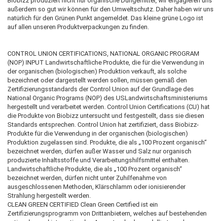
Biobizz produziert nicht nur organische Düngemittel, wir engagieren uns
außerdem so gut wir können für den Umweltschutz. Daher haben wir uns
natürlich für den Grünen Punkt angemeldet. Das kleine grüne Logo ist
auf allen unseren Produktverpackungen zu finden.
CONTROL UNION CERTIFICATIONS, NATIONAL ORGANIC PROGRAM
(NOP) INPUT Landwirtschaftliche Produkte, die für die Verwendung in
der organischen (biologischen) Produktion verkauft, als solche
bezeichnet oder dargestellt werden sollen, müssen gemäß den
Zertifizierungsstandards der Control Union auf der Grundlage des
National Organic Programs (NOP) des USLandwirtschaftsministeriums
hergestellt und verarbeitet werden. Control Union Certifications (CU) hat
die Produkte von Biobizz untersucht und festgestellt, dass sie diesen
Standards entsprechen. Control Union hat zertifiziert, dass Biobizz-
Produkte für die Verwendung in der organischen (biologischen)
Produktion zugelassen sind. Produkte, die als „100 Prozent organisch“
bezeichnet werden, dürfen außer Wasser und Salz nur organisch
produzierte Inhaltsstoffe und Verarbeitungshilfsmittel enthalten.
Landwirtschaftliche Produkte, die als „100 Prozent organisch“
bezeichnet werden, dürfen nicht unter Zuhilfenahme von
ausgeschlossenen Methoden, Klärschlamm oder ionisierender
Strahlung hergestellt werden.
CLEAN GREEN CERTIFIED Clean Green Certified ist ein
Zertifizierungsprogramm von Drittanbietern, welches auf bestehenden