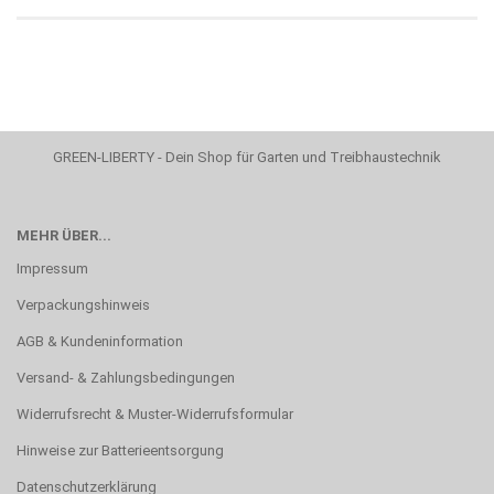
GREEN-LIBERTY - Dein Shop für Garten und Treibhaustechnik
MEHR ÜBER...
Impressum
Verpackungshinweis
AGB & Kundeninformation
Versand- & Zahlungsbedingungen
Widerrufsrecht & Muster-Widerrufsformular
Hinweise zur Batterieentsorgung
Datenschutzerklärung