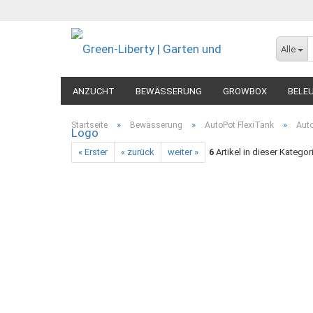
Alle
ANZUCHT
BEWÄSSERUNG
GROWBOX
BELE
MESSGERÄTE
DIVERSES
»
»
»
Startseite
Bewässerung
AutoPot FlexiTank
Auto
« Erster
« zurück
weiter »
6
Artikel in dieser Kategor