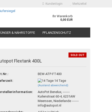
Kundenlogin
Merkzettel
Ihr Warenkorb
0,00 EUR
ÜNGER & NÄHRSTOFFE
PFLANZENSCHUTZ
SOLD OUT
utopot Flextank 400L
 erstellen
t.Nr.:
BEW-ATP-FT400
ort vergessen?
eferzeit:
14 Tage
(Ausland abweichend)
rstellerinformation:
AutoPot Benelux, -------
Kuilenstraat 60-4, 6231AW
Meerssen, Niederlande -------
info@autopot.nl