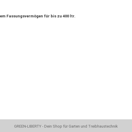
em Fassungsvermögen für bis zu 400 ltr.
GREEN-LIBERTY - Dein Shop für Garten und Treibhaustechnik