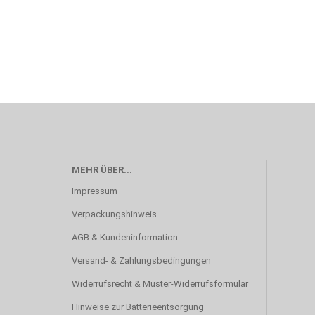
MEHR ÜBER...
Impressum
Verpackungshinweis
AGB & Kundeninformation
Versand- & Zahlungsbedingungen
Widerrufsrecht & Muster-Widerrufsformular
Hinweise zur Batterieentsorgung