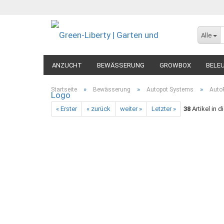
Alle
ANZUCHT
BEWÄSSERUNG
GROWBOX
BELE
MESSGERÄTE
DIVERSES
»
»
»
Startseite
Bewässerung
Autopot Systems
Auto
« Erster
« zurück
weiter »
Letzter »
38
Artikel in d