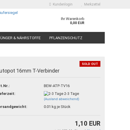
Kundenlogin
Merkzettel
Ihr Warenkorb
0,00 EUR
ÜNGER & NÄHRSTOFFE
PFLANZENSCHUTZ
SOLD OUT
utopot 16mm T-Verbinder
 erstellen
t.Nr.:
BEW-ATP-TV16
ort vergessen?
eferzeit:
2-3 Tage
(Ausland abweichend)
ersandgewicht:
0.01
kg je Stück
1,10 EUR