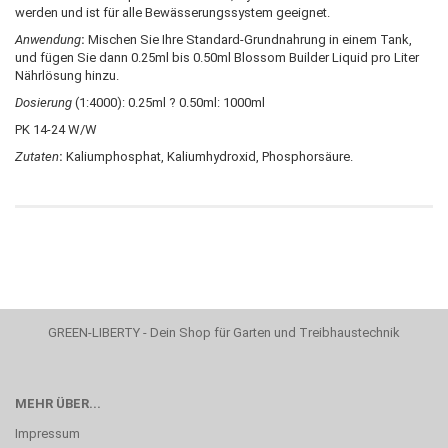
werden und ist für alle Bewässerungssystem geeignet.
Anwendung
:
Mischen Sie Ihre Standard-Grundnahrung in einem Tank,
und fügen Sie dann 0.25ml bis 0.50ml Blossom Builder Liquid pro Liter
Nährlösung hinzu.
Dosierung
(1:4000): 0.25ml ? 0.50ml: 1000ml
PK 14-24 W/W
Zutaten
:
Kaliumphosphat, Kaliumhydroxid, Phosphorsäure.
GREEN-LIBERTY - Dein Shop für Garten und Treibhaustechnik
MEHR ÜBER...
Impressum