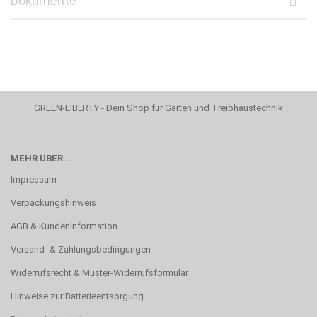
Dokumente
GREEN-LIBERTY - Dein Shop für Garten und Treibhaustechnik
MEHR ÜBER...
Impressum
Verpackungshinweis
AGB & Kundeninformation
Versand- & Zahlungsbedingungen
Widerrufsrecht & Muster-Widerrufsformular
Hinweise zur Batterieentsorgung