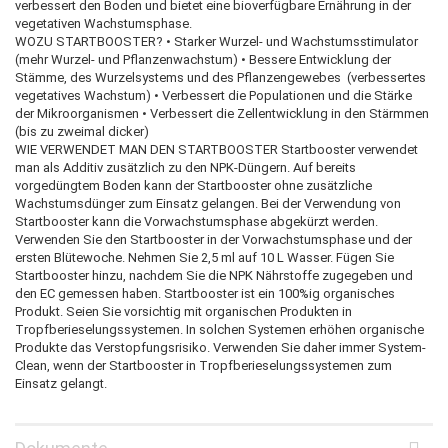
verbessert den Boden und bietet eine bioverfügbare Ernährung in der
vegetativen Wachstumsphase.
WOZU STARTBOOSTER? • Starker Wurzel- und Wachstumsstimulator
(mehr Wurzel- und Pflanzenwachstum) • Bessere Entwicklung der
Stämme, des Wurzelsystems und des Pflanzengewebes (verbessertes
vegetatives Wachstum) • Verbessert die Populationen und die Stärke
der Mikroorganismen • Verbessert die Zellentwicklung in den Stärmmen
(bis zu zweimal dicker)
WIE VERWENDET MAN DEN STARTBOOSTER Startbooster verwendet
man als Additiv zusätzlich zu den NPK-Düngern. Auf bereits
vorgedüngtem Boden kann der Startbooster ohne zusätzliche
Wachstumsdünger zum Einsatz gelangen. Bei der Verwendung von
Startbooster kann die Vorwachstumsphase abgekürzt werden.
Verwenden Sie den Startbooster in der Vorwachstumsphase und der
ersten Blütewoche. Nehmen Sie 2,5 ml auf 10 L Wasser. Fügen Sie
Startbooster hinzu, nachdem Sie die NPK Nährstoffe zugegeben und
den EC gemessen haben. Startbooster ist ein 100%ig organisches
Produkt. Seien Sie vorsichtig mit organischen Produkten in
Tropfberieselungssystemen. In solchen Systemen erhöhen organische
Produkte das Verstopfungsrisiko. Verwenden Sie daher immer System-
Clean, wenn der Startbooster in Tropfberieselungssystemen zum
Einsatz gelangt.