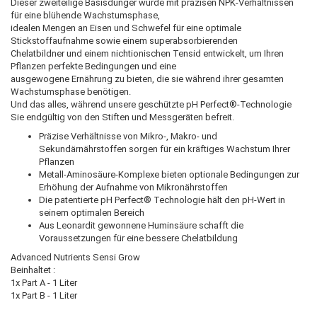
Dieser zweiteilige Basisdünger wurde mit präzisen NPK-Verhältnissen
für eine blühende Wachstumsphase,
idealen Mengen an Eisen und Schwefel für eine optimale
Stickstoffaufnahme sowie einem superabsorbierenden
Chelatbildner und einem nichtionischen Tensid entwickelt, um Ihren
Pflanzen perfekte Bedingungen und eine
ausgewogene Ernährung zu bieten, die sie während ihrer gesamten
Wachstumsphase benötigen.
Und das alles, während unsere geschützte pH Perfect®-Technologie
Sie endgültig von den Stiften und Messgeräten befreit.
Präzise Verhältnisse von Mikro-, Makro- und
Sekundärnährstoffen sorgen für ein kräftiges Wachstum Ihrer
Pflanzen
Metall-Aminosäure-Komplexe bieten optionale Bedingungen zur
Erhöhung der Aufnahme von Mikronährstoffen
Die patentierte pH Perfect® Technologie hält den pH-Wert in
seinem optimalen Bereich
Aus Leonardit gewonnene Huminsäure schafft die
Voraussetzungen für eine bessere Chelatbildung
Advanced Nutrients Sensi Grow
Beinhaltet :
1x Part A - 1 Liter
1x Part B - 1 Liter