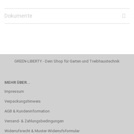
Dokumente
GREEN-LIBERTY - Dein Shop für Garten und Treibhaustechnik
MEHR ÜBER...
Impressum
Verpackungshinweis
AGB & Kundeninformation
Versand- & Zahlungsbedingungen
Widerrufsrecht & Muster-Widerrufsformular