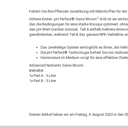
Füttern Sie Ihre Pflanzen zuverlässig mit Nährstoffen für die 
Höhere Ernten. pH Perfect® Sensi Bloom™ A+B ist ein einf
das die Bedingungen für eine starke Knospe optimiert, ohn
den pH-Wert machen müssen. Teil A enthält mehrere Amino
gewährleisten, während Teil B das genaue NPK-Verhältnis e
Das zweiteilige System ermöglicht es Ihnen, die Ver
Die pH Perfect® Technologie befreit Sie von mühsam
Huminsäure im Medium sorgt für eine effektive Chel
Advanced Nutrients Sensi Bloom
Beihaltet :
1x Part A - 5 Liter
1x Part B - 5 Liter
Diesen Artikel haben wir am Freitag, 4. August 2023 in de