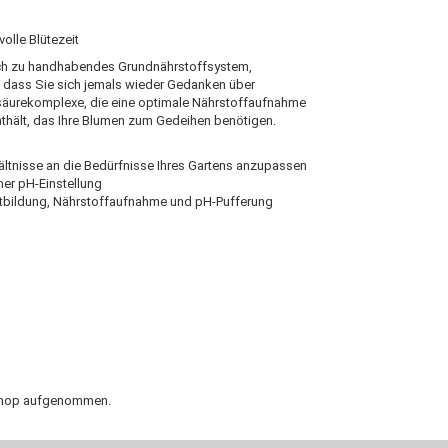
volle Blütezeit
ach zu handhabendes Grundnährstoffsystem,
e dass Sie sich jemals wieder Gedanken über
säurekomplexe, die eine optimale Nährstoffaufnahme
nthält, das Ihre Blumen zum Gedeihen benötigen.
hältnisse an die Bedürfnisse Ihres Gartens anzupassen
er pH-Einstellung
atbildung, Nährstoffaufnahme und pH-Pufferung
n Shop aufgenommen.