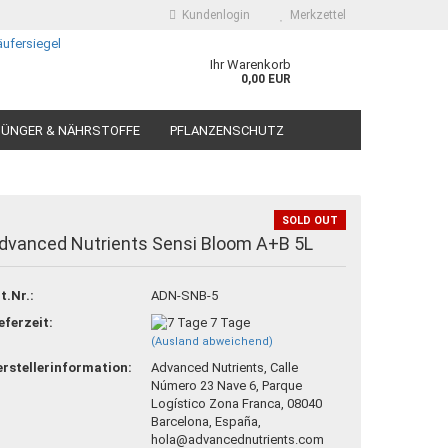
Kundenlogin
Merkzettel
Ihr Warenkorb
0,00 EUR
ÜNGER & NÄHRSTOFFE
PFLANZENSCHUTZ
SOLD OUT
dvanced Nutrients Sensi Bloom A+B 5L
 erstellen
t.Nr.:
ADN-SNB-5
ort vergessen?
eferzeit:
7 Tage
(Ausland abweichend)
rstellerinformation:
Advanced Nutrients, Calle
Número 23 Nave 6, Parque
Logístico Zona Franca, 08040
Barcelona, España,
hola@advancednutrients.com