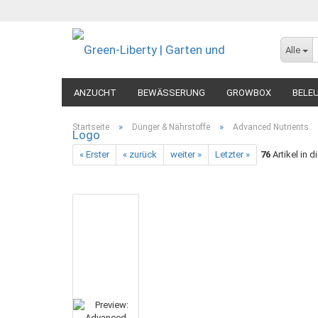
Alle
ANZUCHT
BEWÄSSERUNG
GROWBOX
BELE
MESSGERÄTE
DIVERSES
»
»
Startseite
Dünger & Nährstoffe
Advanced Nutrients
« Erster
« zurück
weiter »
Letzter »
76
Artikel in d