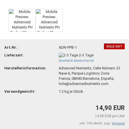
SOLD OUT
Art.Nr.:
ADN-PPB-1
Lieferzeit:
2-3 Tage
(Ausland abweichend)
Herstellerinformation:
Advanced Nutrients, Calle Número 23
Nave 6, Parque Logístico Zona
Franca, 08040 Barcelona, España,
hola@advancednutrients.com
Versandgewicht:
1.2
kg je Stück
14,90 EUR
14,90 EUR pro Liter
inkl. 19% MwSt. zzgl.
Versand