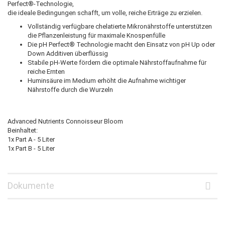
Perfect®-Technologie,
die ideale Bedingungen schafft, um volle, reiche Erträge zu erzielen.
Vollständig verfügbare chelatierte Mikronährstoffe unterstützen
die Pflanzenleistung für maximale Knospenfülle
Die pH Perfect® Technologie macht den Einsatz von pH Up oder
Down Additiven überflüssig
Stabile pH-Werte fördern die optimale Nährstoffaufnahme für
reiche Ernten
Huminsäure im Medium erhöht die Aufnahme wichtiger
Nährstoffe durch die Wurzeln
Advanced Nutrients Connoisseur Bloom
Beinhaltet:
1x Part A - 5 Liter
1x Part B - 5 Liter
Dokumente