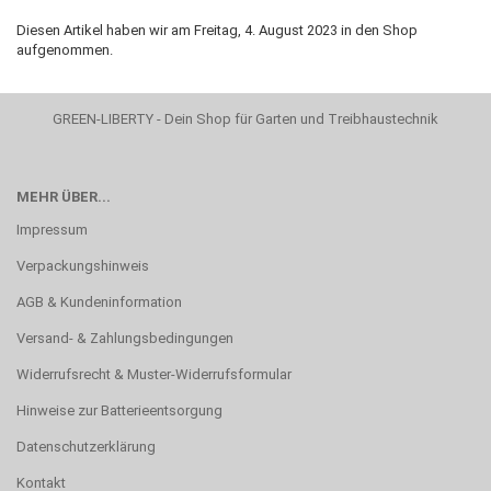
Diesen Artikel haben wir am Freitag, 4. August 2023 in den Shop
aufgenommen.
GREEN-LIBERTY - Dein Shop für Garten und Treibhaustechnik
MEHR ÜBER...
Impressum
Verpackungshinweis
AGB & Kundeninformation
Versand- & Zahlungsbedingungen
Widerrufsrecht & Muster-Widerrufsformular
Hinweise zur Batterieentsorgung
Datenschutzerklärung
Kontakt