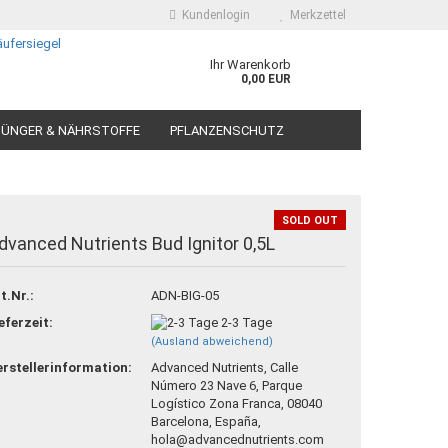
Kundenlogin
Merkzettel
Ihr Warenkorb
0,00 EUR
ÜNGER & NÄHRSTOFFE
PFLANZENSCHUTZ
SOLD OUT
dvanced Nutrients Bud Ignitor 0,5L
 erstellen
t.Nr.:
ADN-BIG-05
ort vergessen?
eferzeit:
2-3 Tage
(Ausland abweichend)
rstellerinformation:
Advanced Nutrients, Calle
Número 23 Nave 6, Parque
Logístico Zona Franca, 08040
Barcelona, España,
hola@advancednutrients.com