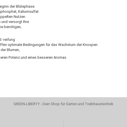
,
eginn der Blütephase.
mphosphat, Kaliumsulfat
oppelten Nutzen.
 und versorgt Ihre
ie benötigen,
d -reifung
chaffen optimale Bedingungen für das Wachstum der Knospen
 der Blumen,
ren Potenz und eines besseren Aromas
GREEN-LIBERTY - Dein Shop für Garten und Treibhaustechnik