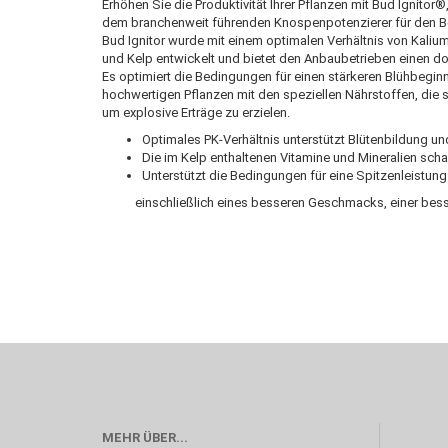
Erhöhen Sie die Produktivität Ihrer Pflanzen mit Bud Ignitor®
dem branchenweit führenden Knospenpotenzierer für den B
Bud Ignitor wurde mit einem optimalen Verhältnis von Kaliu
und Kelp entwickelt und bietet den Anbaubetrieben einen d
Es optimiert die Bedingungen für einen stärkeren Blühbeginn
hochwertigen Pflanzen mit den speziellen Nährstoffen, die s
um explosive Erträge zu erzielen.
Optimales PK-Verhältnis unterstützt Blütenbildung un
Die im Kelp enthaltenen Vitamine und Mineralien s
Unterstützt die Bedingungen für eine Spitzenleistung
einschließlich eines besseren Geschmacks, einer besse
MEHR ÜBER...