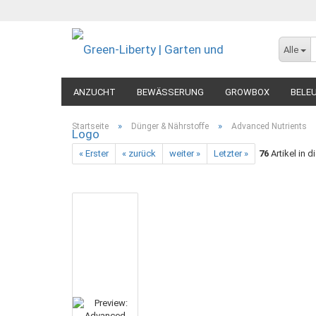
Alle
ANZUCHT
BEWÄSSERUNG
GROWBOX
BELE
MESSGERÄTE
DIVERSES
»
»
Startseite
Dünger & Nährstoffe
Advanced Nutrients
« Erster
« zurück
weiter »
Letzter »
76
Artikel in d