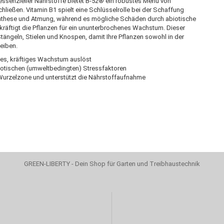
ssenzieller Nährstoffe bietet B-52® ein robustes Menü von
chließen. Vitamin B1 spielt eine Schlüsselrolle bei der Schaffung
nthese und Atmung, während es mögliche Schäden durch abiotische
kräftigt die Pflanzen für ein ununterbrochenes Wachstum. Dieser
tängeln, Stielen und Knospen, damit Ihre Pflanzen sowohl in der
eiben.
rkes, kräftiges Wachstum auslöst
biotischen (umweltbedingten) Stressfaktoren
er Wurzelzone und unterstützt die Nährstoffaufnahme
GREEN-LIBERTY - Dein Shop für Garten und Treibhaustechnik