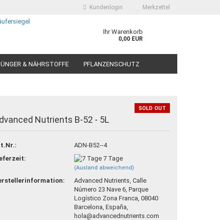
Kundenlogin
Merkzettel
Ihr Warenkorb
0,00 EUR
ÜNGER & NÄHRSTOFFE
PFLANZENSCHUTZ
SOLD OUT
dvanced Nutrients B-52 - 5L
 erstellen
t.Nr.:
ADN-B52--4
ort vergessen?
eferzeit:
7 Tage
(Ausland abweichend)
rstellerinformation:
Advanced Nutrients, Calle
Número 23 Nave 6, Parque
Logístico Zona Franca, 08040
Barcelona, España,
hola@advancednutrients.com