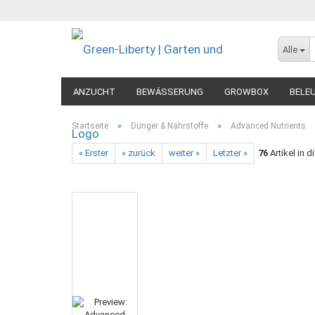
Alle
ANZUCHT
BEWÄSSERUNG
GROWBOX
BELE
MESSGERÄTE
DIVERSES
»
»
Startseite
Dünger & Nährstoffe
Advanced Nutrients
« Erster
« zurück
weiter »
Letzter »
76
Artikel in d