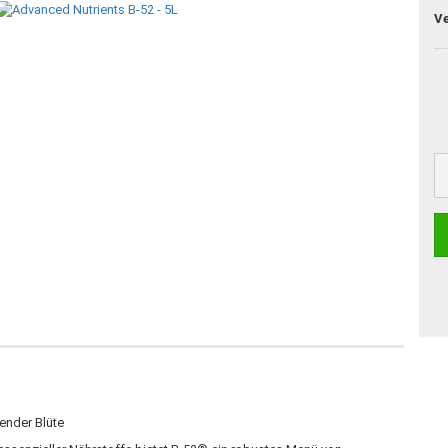
V
hender Blüte