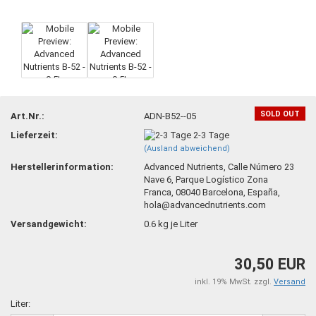
SOLD OUT
Art.Nr.:
ADN-B52--05
Lieferzeit:
2-3 Tage
(Ausland abweichend)
Herstellerinformation:
Advanced Nutrients, Calle Número 23
Nave 6, Parque Logístico Zona
Franca, 08040 Barcelona, España,
hola@advancednutrients.com
Versandgewicht:
0.6
kg je Liter
30,50 EUR
inkl. 19% MwSt. zzgl.
Versand
Liter: