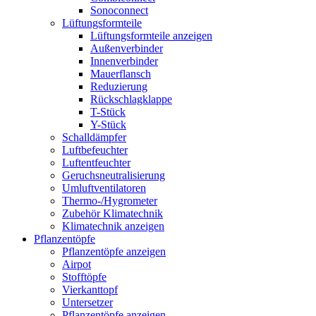
Sonoconnect
Lüftungsformteile
Lüftungsformteile anzeigen
Außenverbinder
Innenverbinder
Mauerflansch
Reduzierung
Rückschlagklappe
T-Stück
Y-Stück
Schalldämpfer
Luftbefeuchter
Luftentfeuchter
Geruchsneutralisierung
Umluftventilatoren
Thermo-/Hygrometer
Zubehör Klimatechnik
Klimatechnik anzeigen
Pflanzentöpfe
Pflanzentöpfe anzeigen
Airpot
Stofftöpfe
Vierkanttopf
Untersetzer
Pflanzentöpfe anzeigen