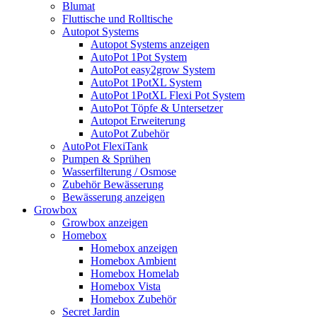
Blumat
Fluttische und Rolltische
Autopot Systems
Autopot Systems anzeigen
AutoPot 1Pot System
AutoPot easy2grow System
AutoPot 1PotXL System
AutoPot 1PotXL Flexi Pot System
AutoPot Töpfe & Untersetzer
Autopot Erweiterung
AutoPot Zubehör
AutoPot FlexiTank
Pumpen & Sprühen
Wasserfilterung / Osmose
Zubehör Bewässerung
Bewässerung anzeigen
Growbox
Growbox anzeigen
Homebox
Homebox anzeigen
Homebox Ambient
Homebox Homelab
Homebox Vista
Homebox Zubehör
Secret Jardin