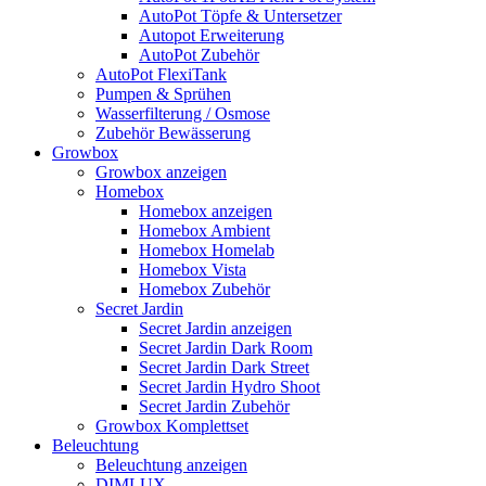
AutoPot Töpfe & Untersetzer
Autopot Erweiterung
AutoPot Zubehör
AutoPot FlexiTank
Pumpen & Sprühen
Wasserfilterung / Osmose
Zubehör Bewässerung
Growbox
Growbox anzeigen
Homebox
Homebox anzeigen
Homebox Ambient
Homebox Homelab
Homebox Vista
Homebox Zubehör
Secret Jardin
Secret Jardin anzeigen
Secret Jardin Dark Room
Secret Jardin Dark Street
Secret Jardin Hydro Shoot
Secret Jardin Zubehör
Growbox Komplettset
Beleuchtung
Beleuchtung anzeigen
DIMLUX