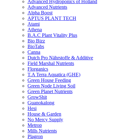
Advanced Hydroponics of Holland
Advanced Nutrients
Alpha Boost
APTUS PLANT TECH
Atami
Athena
B.A.C Plant Vitality Plus
Bio Bizz
BioTabs
Canna
Dutch Pro Nährstoffe & Additive
Field Marshal Nutrients
Florganics
T.A Terra Aquatica (GHE)
Green House Feeding
Green Node Living Soil
Green Planet Nutrients
GrowShit
Guanokalong
Hesi
House & Garden
No Mercy Supply
Metrop
Mills Nutrients
Plagron