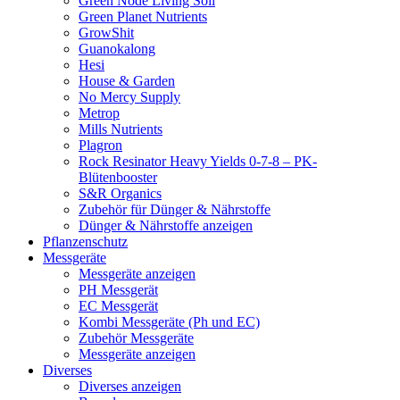
Green Node Living Soil
Green Planet Nutrients
GrowShit
Guanokalong
Hesi
House & Garden
No Mercy Supply
Metrop
Mills Nutrients
Plagron
Rock Resinator Heavy Yields 0-7-8 – PK-
Blütenbooster
S&R Organics
Zubehör für Dünger & Nährstoffe
Dünger & Nährstoffe anzeigen
Pflanzenschutz
Messgeräte
Messgeräte anzeigen
PH Messgerät
EC Messgerät
Kombi Messgeräte (Ph und EC)
Zubehör Messgeräte
Messgeräte anzeigen
Diverses
Diverses anzeigen