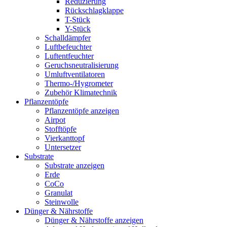
Reduzierung
Rückschlagklappe
T-Stück
Y-Stück
Schalldämpfer
Luftbefeuchter
Luftentfeuchter
Geruchsneutralisierung
Umluftventilatoren
Thermo-/Hygrometer
Zubehör Klimatechnik
Pflanzentöpfe
Pflanzentöpfe anzeigen
Airpot
Stofftöpfe
Vierkanttopf
Untersetzer
Substrate
Substrate anzeigen
Erde
CoCo
Granulat
Steinwolle
Dünger & Nährstoffe
Dünger & Nährstoffe anzeigen