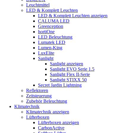
Leuchtmittel
LED & Komplett Leuchten
LED & Komplett Leuchten anzeigen
CALUMA LED
Greenception
hortiOne
LED Beleuchtung
Lumatek LED
Lumen-King
LuxElite
Sanlight
Sanlight anzeigen
Sanlight EVO Serie 1.5
Sanlight Flex II-Serie
Sanlight STIXX 50
Secret Jardin Lightning
Reflektoren
Zeitsteuerung
Zubehör Beleuchtung
Klimatechnik
Klimatechnik anzeigen
Lüfterboxen
Lüfterboxen anzeigen
CarbonActive