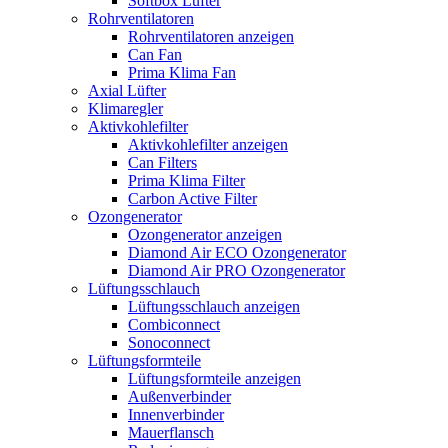
Softbox Lüfter
Rohrventilatoren
Rohrventilatoren anzeigen
Can Fan
Prima Klima Fan
Axial Lüfter
Klimaregler
Aktivkohlefilter
Aktivkohlefilter anzeigen
Can Filters
Prima Klima Filter
Carbon Active Filter
Ozongenerator
Ozongenerator anzeigen
Diamond Air ECO Ozongenerator
Diamond Air PRO Ozongenerator
Lüftungsschlauch
Lüftungsschlauch anzeigen
Combiconnect
Sonoconnect
Lüftungsformteile
Lüftungsformteile anzeigen
Außenverbinder
Innenverbinder
Mauerflansch