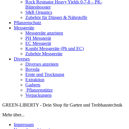
Rock Resinator Heavy Yields 0-7-8 – PK-
Blütenbooster
S&R Organics
Zubehör für Dünger & Nährstoffe
Pflanzenschutz
Messgeräte
Messgeräte anzeigen
PH Messgerät
EC Messgerät
Kombi Messgeräte (Ph und EC)
Zubehör Messgeräte
Diverses
Diverses anzeigen
Boveda
Ernte und Trocknung
Extraktion
Gadgets
Pflanzenstütze
Verpackungen
GREEN-LIBERTY - Dein Shop für Garten und Treibhaustechnik
Mehr über...
Impressum