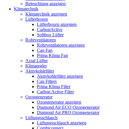
Beleuchtung anzeigen
Klimatechnik
Klimatechnik anzeigen
Lüfterboxen
Lüfterboxen anzeigen
CarbonActive
Softbox Lüfter
Rohrventilatoren
Rohrventilatoren anzeigen
Can Fan
Prima Klima Fan
Axial Lüfter
Klimaregler
Aktivkohlefilter
Aktivkohlefilter anzeigen
Can Filters
Prima Klima Filter
Carbon Active Filter
Ozongenerator
Ozongenerator anzeigen
Diamond Air ECO Ozongenerator
Diamond Air PRO Ozongenerator
Lüftungsschlauch
Lüftungsschlauch anzeigen
Combiconnect